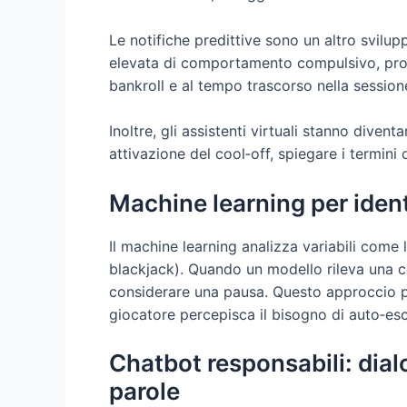
Le notifiche predittive sono un altro svilup
elevata di comportamento compulsivo, propo
bankroll e al tempo trascorso nella session
Inoltre, gli assistenti virtuali stanno diven
attivazione del cool‑off, spiegare i termini
Machine learning per ident
Il machine learning analizza variabili come 
blackjack). Quando un modello rileva una co
considerare una pausa. Questo approccio pro
giocatore percepisca il bisogno di auto‑esc
Chatbot responsabili: dia
parole