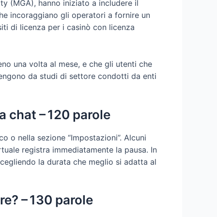
 (MGA), hanno iniziato a includere il
he incoraggiano gli operatori a fornire un
iti di licenza per i casinò con licenza
meno una volta al mese, e che gli utenti che
vengono da studi di settore condotti da enti
a chat – 120 parole
co o nella sezione “Impostazioni”. Alcuni
virtuale registra immediatamente la pausa. In
cegliendo la durata che meglio si adatta al
ore? – 130 parole