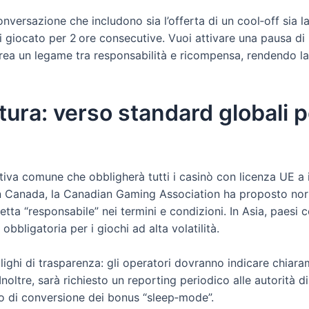
conversazione che includono sia l’offerta di un cool‑off sia 
i giocato per 2 ore consecutive. Vuoi attivare una pausa di
 crea un legame tra responsabilità e ricompensa, rendendo 
ra: verso standard globali per
iva comune che obbligherà tutti i casinò con licenza UE a i
In Canada, la Canadian Gaming Association ha proposto nor
hetta “responsabile” nei termini e condizioni. In Asia, pae
obbligatoria per i giochi ad alta volatilità.
ghi di trasparenza: gli operatori dovranno indicare chiara
. Inoltre, sarà richiesto un reporting periodico alle autorità
sso di conversione dei bonus “sleep‑mode”.