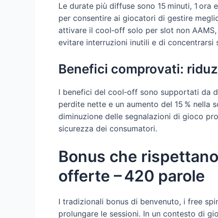
Le durate più diffuse sono 15 minuti, 1 ora 
per consentire ai giocatori di gestire megli
attivare il cool‑off solo per slot non AAMS,
evitare interruzioni inutili e di concentrars
Benefici comprovati: riduz
I benefici del cool‑off sono supportati da 
perdite nette e un aumento del 15 % nella so
diminuzione delle segnalazioni di gioco pr
sicurezza dei consumatori.
Bonus che rispettano
offerte – 420 parole
I tradizionali bonus di benvenuto, i free s
prolungare le sessioni. In un contesto di gi