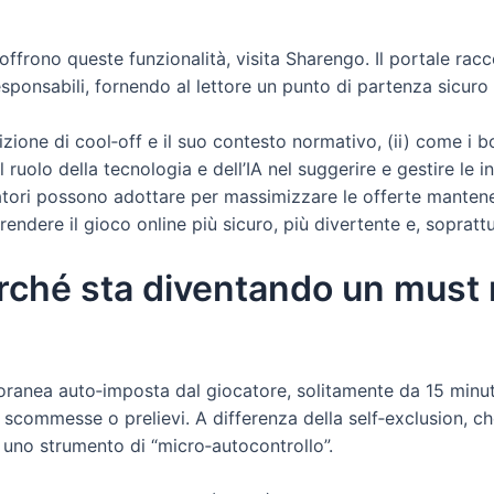
offrono queste funzionalità, visita Sharengo. Il portale racc
esponsabili, fornendo al lettore un punto di partenza sicuro
inizione di cool‑off e il suo contesto normativo, (ii) come 
l ruolo della tecnologia e dell’IA nel suggerire e gestire le in
ocatori possono adottare per massimizzare le offerte mantene
endere il gioco online più sicuro, più divertente e, soprattu
erché sta diventando un must n
oranea auto‑imposta dal giocatore, solitamente da 15 minuti
 scommesse o prelievi. A differenza della self‑exclusion, ch
 uno strumento di “micro‑autocontrollo”.