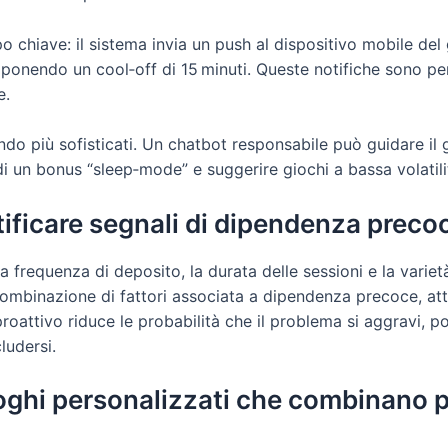
po chiave: il sistema invia un push al dispositivo mobile de
nendo un cool‑off di 15 minuti. Queste notifiche sono perso
e.
tando più sofisticati. Un chatbot responsabile può guidare il
 di un bonus “sleep‑mode” e suggerire giochi a bassa volatili
ificare segnali di dipendenza precoc
la frequenza di deposito, la durata delle sessioni e la variet
mbinazione di fattori associata a dipendenza precoce, attiv
attivo riduce le probabilità che il problema si aggravi, poi
ludersi.
loghi personalizzati che combinano p