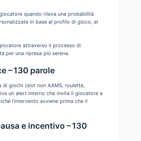
l giocatore quando rileva una probabilità
nalizzate in base al profilo di gioco, al
 giocatore attraverso il processo di
tà per una ripresa più serena.
e – 130 parole
à di giochi (slot non AAMS, roulette,
a un alert interno che invita il giocatore a
ché l’intervento avviene prima che il
ausa e incentivo – 130