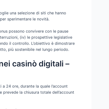
oglie una selezione di siti che hanno
 per sperimentare le novità.
i bonus possono convivere con le pause
terruzioni, (iv) le prospettive legislative
ndo il controllo. L’obiettivo è dimostrare
tto, più sostenibile nel lungo periodo.
ei casinò digitali –
 a 24 ore, durante la quale l’account
e prevede la chiusura totale dell’account