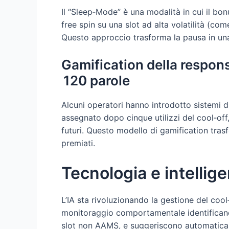
Il “Sleep‑Mode” è una modalità in cui il b
free spin su una slot ad alta volatilità (co
Questo approccio trasforma la pausa in una 
Gamification della responsa
120 parole
Alcuni operatori hanno introdotto sistemi 
assegnato dopo cinque utilizzi del cool‑off
futuri. Questo modello di gamification tras
premiati.
Tecnologia e intellige
L’IA sta rivoluzionando la gestione del cool‑
monitoraggio comportamentale identificano
slot non AAMS, e suggeriscono automatic