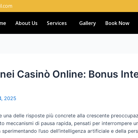
l.com
me
About Us
Services
Gallery
Book Now
 nei Casinò Online: Bonus Inte
4, 2025
me una delle risposte più concrete alla crescente preoccupa
tto meccanismi di pausa rapida, pensati per interrompere u
ta sperimentando l’uso dell’intelligenza artificiale e della 