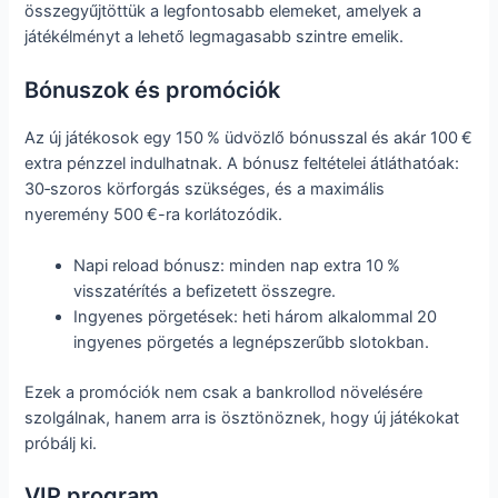
összegyűjtöttük a legfontosabb elemeket, amelyek a
játékélményt a lehető legmagasabb szintre emelik.
Bónuszok és promóciók
Az új játékosok egy 150 % üdvözlő bónusszal és akár 100 €
extra pénzzel indulhatnak. A bónusz feltételei átláthatóak:
30‑szoros körforgás szükséges, és a maximális
nyeremény 500 €-ra korlátozódik.
Napi reload bónusz: minden nap extra 10 %
visszatérítés a befizetett összegre.
Ingyenes pörgetések: heti három alkalommal 20
ingyenes pörgetés a legnépszerűbb slotokban.
Ezek a promóciók nem csak a bankrollod növelésére
szolgálnak, hanem arra is ösztönöznek, hogy új játékokat
próbálj ki.
VIP program