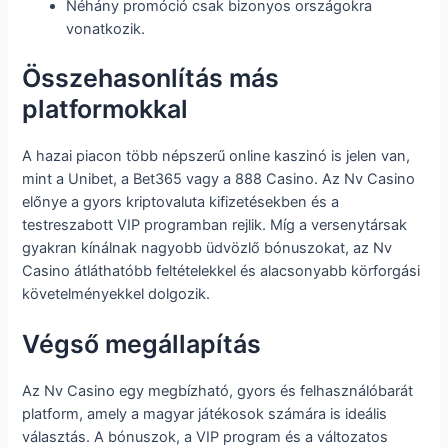
Néhány promóció csak bizonyos országokra
vonatkozik.
Összehasonlítás más
platformokkal
A hazai piacon több népszerű online kaszinó is jelen van,
mint a Unibet, a Bet365 vagy a 888 Casino. Az Nv Casino
előnye a gyors kriptovaluta kifizetésekben és a
testreszabott VIP programban rejlik. Míg a versenytársak
gyakran kínálnak nagyobb üdvözlő bónuszokat, az Nv
Casino átláthatóbb feltételekkel és alacsonyabb körforgási
követelményekkel dolgozik.
Végső megállapítás
Az Nv Casino egy megbízható, gyors és felhasználóbarát
platform, amely a magyar játékosok számára is ideális
választás. A bónuszok, a VIP program és a változatos