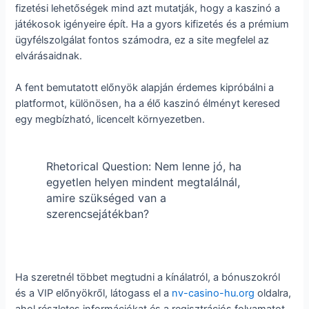
fizetési lehetőségek mind azt mutatják, hogy a kaszinó a
játékosok igényeire épít. Ha a gyors kifizetés és a prémium
ügyfélszolgálat fontos számodra, ez a site megfelel az
elvárásaidnak.
A fent bemutatott előnyök alapján érdemes kipróbálni a
platformot, különösen, ha a élő kaszinó élményt keresed
egy megbízható, licencelt környezetben.
Rhetorical Question: Nem lenne jó, ha
egyetlen helyen mindent megtalálnál,
amire szükséged van a
szerencsejátékban?
Ha szeretnél többet megtudni a kínálatról, a bónuszokról
és a VIP előnyökről, látogass el a
nv-casino-hu.org
oldalra,