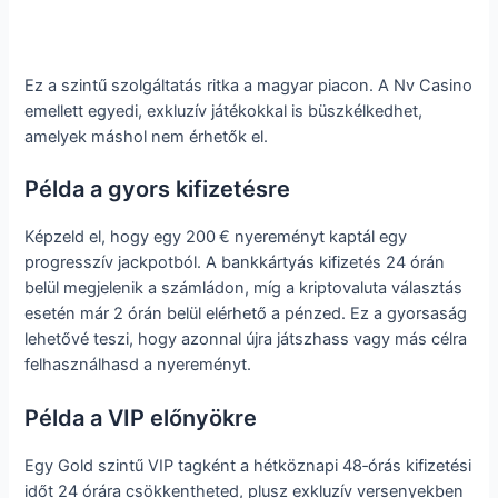
Ez a szintű szolgáltatás ritka a magyar piacon. A Nv Casino
emellett egyedi, exkluzív játékokkal is büszkélkedhet,
amelyek máshol nem érhetők el.
Példa a gyors kifizetésre
Képzeld el, hogy egy 200 € nyereményt kaptál egy
progresszív jackpotból. A bankkártyás kifizetés 24 órán
belül megjelenik a számládon, míg a kriptovaluta választás
esetén már 2 órán belül elérhető a pénzed. Ez a gyorsaság
lehetővé teszi, hogy azonnal újra játszhass vagy más célra
felhasználhasd a nyereményt.
Példa a VIP előnyökre
Egy Gold szintű VIP tagként a hétköznapi 48‑órás kifizetési
időt 24 órára csökkentheted, plusz exkluzív versenyekben