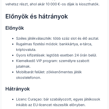
vehetsz részt, ahol akár 10 000 €-os díjak is kioszthatók.
Előnyök és hátrányok
Előnyök
Széles játékválaszték: több száz slot és élő asztal.
Rugalmas fizetési módok: bankkártya, e‑tárca,
kriptovaluta.
Gyors kifizetések: legtöbb esetben 24 órán belül.
Kiemelkedő VIP program: személyre szabott
jutalmak.
Mobilbarát felület: zökkenőmentes játék
okostelefonon.
Hátrányok
Licenc Curaçao: bár szabályozott, egyes játékosok
inkább az EU‑licencet részesítik előnyben.