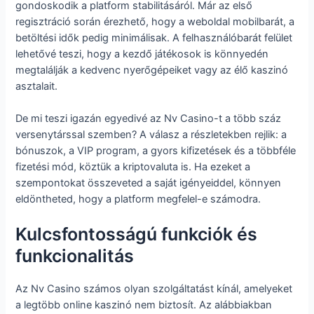
gondoskodik a platform stabilitásáról. Már az első
regisztráció során érezhető, hogy a weboldal mobilbarát, a
betöltési idők pedig minimálisak. A felhasználóbarát felület
lehetővé teszi, hogy a kezdő játékosok is könnyedén
megtalálják a kedvenc nyerőgépeiket vagy az élő kaszinó
asztalait.
De mi teszi igazán egyedivé az Nv Casino-t a több száz
versenytárssal szemben? A válasz a részletekben rejlik: a
bónuszok, a VIP program, a gyors kifizetések és a többféle
fizetési mód, köztük a kriptovaluta is. Ha ezeket a
szempontokat összeveted a saját igényeiddel, könnyen
eldöntheted, hogy a platform megfelel-e számodra.
Kulcsfontosságú funkciók és
funkcionalitás
Az Nv Casino számos olyan szolgáltatást kínál, amelyeket
a legtöbb online kaszinó nem biztosít. Az alábbiakban