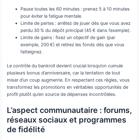
Pause toutes les 60 minutes : prenez 5 à 10 minutes
pour éviter la fatigue mentale.
Limite de pertes : arrêtez de jouer dès que vous avez
perdu 30 % du dépôt principal (45 € dans l’exemple).
Limite de gains : fixez un objectif de gain (par
exemple, 200 €) et retirez les fonds dès que vous
l’atteignez.
Le contrôle du bankroll devient crucial lorsqu’on cumule
plusieurs bonus d’anniversaire, car la tentation de tout
miser d’un coup augmente. En respectant ces règles, vous
transformez les promotions en véritables opportunités de
profit plutôt qu’en source de dépenses incontrôlées.
L’aspect communautaire : forums,
réseaux sociaux et programmes
de fidélité