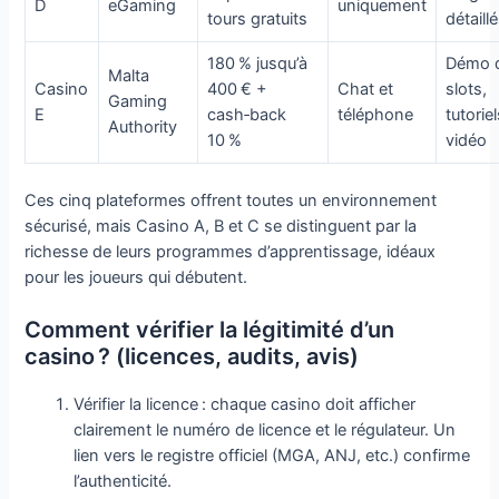
D
eGaming
uniquement
tours gratuits
détaill
180 % jusqu’à
Démo 
Malta
Casino
400 € +
Chat et
slots,
Gaming
E
cash‑back
téléphone
tutorie
Authority
10 %
vidéo
Ces cinq plateformes offrent toutes un environnement
sécurisé, mais Casino A, B et C se distinguent par la
richesse de leurs programmes d’apprentissage, idéaux
pour les joueurs qui débutent.
Comment vérifier la légitimité d’un
casino ? (licences, audits, avis)
Vérifier la licence : chaque casino doit afficher
clairement le numéro de licence et le régulateur. Un
lien vers le registre officiel (MGA, ANJ, etc.) confirme
l’authenticité.