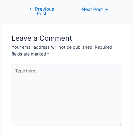
←
Previous
Next Post
→
Post
Leave a Comment
Your email address will not be published.
Required
fields are marked
*