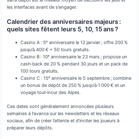
les interfaces avant de s’engager.
Calendrier des anniversaires majeurs :
quels sites fêtent leurs 5, 10, 15 ans ?
Casino A : 5ᵉ anniversaire le 12 janvier ; offre 200 %
jusqu’à 400 € + 50 tours gratuits.
Casino B : 10ᵉ anniversaire le 23 mars ; propose un
cash‑back de 20 % pendant 30 jours et un pack de
100 tours gratuits.
Casino C : 15ᵉ anniversaire le 5 septembre ; combine
un bonus de dépôt de 250 % jusqu’à 1 000 € et un
voyage tout‑incur des Alpes.
Ces dates sont généralement annoncées plusieurs
semaines à l’avance sur les newsletters et les réseaux
sociaux, afin de créer l’attente et d’inciter les joueurs à
préparer leurs dépôts.