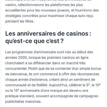
casino, sélectionnerons les plateformes les plus
accueillantes pour les nouveaux joueurs, et fournirons des
stratégies concrètes pour maximiser chaque euro reçu
pendant les fêtes.
Les anniversaires de casinos :
qu’est‑ce que c’est ?
Les programmes d’anniversaire sont nés au début des
années 2000, lorsque les premiers casinos en ligne
cherchaient à se différencier dans un marché très
concurrentiel. Plutôt que de se contenter d’un simple bonus
de bienvenue, ils ont commencé à offrir des récompenses
chaque année d’existence, créant ainsi un sentiment de
communauté et de fidélité. Aujourd’hui, célébrer le 5ᵉ, le 10ᵉ
ou le 15ᵉ anniversaire d’une marque est devenu une
pratique standard, souvent accompagnée de campagnes
publicitaires massives.