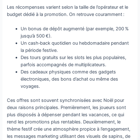
Les récompenses varient selon la taille de l’opérateur et le
budget dédié à la promotion. On retrouve couramment :
Un bonus de dépôt augmenté (par exemple, 200 %
jusqu’à 500 €).
Un cash‑back quotidien ou hebdomadaire pendant
la période festive.
Des tours gratuits sur les slots les plus populaires,
parfois accompagnés de multiplicateurs.
Des cadeaux physiques comme des gadgets
électroniques, des bons d’achat ou même des
voyages.
Ces offres sont souvent synchronisées avec Noël pour
deux raisons principales. Premièrement, les joueurs sont
plus disposés à dépenser pendant les vacances, ce qui
rend les promotions plus rentables. Deuxièmement, le
thème festif crée une atmosphère propice à l’engagement,
les messages marketing utilisant des visuels de sapins, de