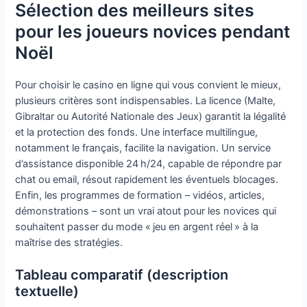
Sélection des meilleurs sites
pour les joueurs novices pendant
Noël
Pour choisir le casino en ligne qui vous convient le mieux,
plusieurs critères sont indispensables. La licence (Malte,
Gibraltar ou Autorité Nationale des Jeux) garantit la légalité
et la protection des fonds. Une interface multilingue,
notamment le français, facilite la navigation. Un service
d’assistance disponible 24 h/24, capable de répondre par
chat ou email, résout rapidement les éventuels blocages.
Enfin, les programmes de formation – vidéos, articles,
démonstrations – sont un vrai atout pour les novices qui
souhaitent passer du mode « jeu en argent réel » à la
maîtrise des stratégies.
Tableau comparatif (description
textuelle)