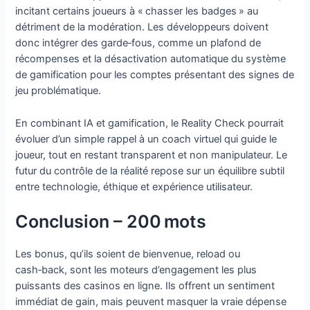
incitant certains joueurs à « chasser les badges » au
détriment de la modération. Les développeurs doivent
donc intégrer des garde‑fous, comme un plafond de
récompenses et la désactivation automatique du système
de gamification pour les comptes présentant des signes de
jeu problématique.
En combinant IA et gamification, le Reality Check pourrait
évoluer d’un simple rappel à un coach virtuel qui guide le
joueur, tout en restant transparent et non manipulateur. Le
futur du contrôle de la réalité repose sur un équilibre subtil
entre technologie, éthique et expérience utilisateur.
Conclusion – 200 mots
Les bonus, qu’ils soient de bienvenue, reload ou
cash‑back, sont les moteurs d’engagement les plus
puissants des casinos en ligne. Ils offrent un sentiment
immédiat de gain, mais peuvent masquer la vraie dépense