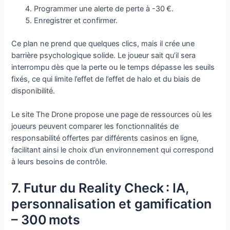
Programmer une alerte de perte à -30 €.
Enregistrer et confirmer.
Ce plan ne prend que quelques clics, mais il crée une
barrière psychologique solide. Le joueur sait qu’il sera
interrompu dès que la perte ou le temps dépasse les seuils
fixés, ce qui limite l’effet de l’effet de halo et du biais de
disponibilité.
Le site The Drone propose une page de ressources où les
joueurs peuvent comparer les fonctionnalités de
responsabilité offertes par différents casinos en ligne,
facilitant ainsi le choix d’un environnement qui correspond
à leurs besoins de contrôle.
7. Futur du Reality Check : IA,
personnalisation et gamification
– 300 mots