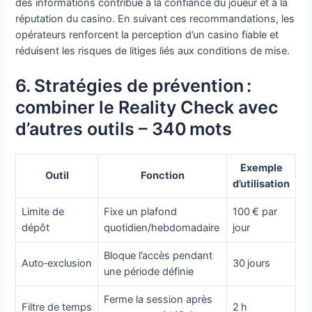
des informations contribue à la confiance du joueur et à la
réputation du casino. En suivant ces recommandations, les
opérateurs renforcent la perception d’un casino fiable et
réduisent les risques de litiges liés aux conditions de mise.
6. Stratégies de prévention :
combiner le Reality Check avec
d’autres outils – 340 mots
Exemple
Outil
Fonction
d’utilisation
Limite de
Fixe un plafond
100 € par
dépôt
quotidien/hebdomadaire
jour
Bloque l’accès pendant
Auto‑exclusion
30 jours
une période définie
Ferme la session après
Filtre de temps
2 h