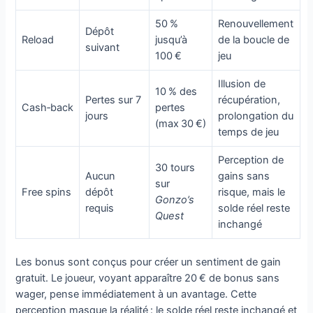
50 %
Renouvellement
Dépôt
Reload
jusqu’à
de la boucle de
suivant
100 €
jeu
Illusion de
10 % des
Pertes sur 7
récupération,
Cash‑back
pertes
jours
prolongation du
(max 30 €)
temps de jeu
Perception de
30 tours
Aucun
gains sans
sur
Free spins
dépôt
risque, mais le
Gonzo’s
requis
solde réel reste
Quest
inchangé
Les bonus sont conçus pour créer un sentiment de gain
gratuit. Le joueur, voyant apparaître 20 € de bonus sans
wager, pense immédiatement à un avantage. Cette
perception masque la réalité : le solde réel reste inchangé et