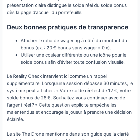
présentation claire distingue le solde réel du solde bonus
dès la page d’accueil du portefeuille.
Deux bonnes pratiques de transparence
Afficher le ratio de wagering à côté du montant du
bonus (ex. : 20 € bonus sans wager = 0 x).
Utiliser une couleur différente ou une icône pour le
solde bonus afin d’éviter toute confusion visuelle.
Le Reality Check intervient ici comme un rappel
supplémentaire. Lorsqu’une session dépasse 30 minutes, le
système peut afficher : « Votre solde réel est de 12 €, votre
solde bonus de 28 €. Souhaitez‑vous continuer avec de
l’argent réel ? » Cette question explicite empêche les
malentendus et encourage le joueur à prendre une décision
éclairée.
Le site The Drone mentionne dans son guide que la clarté