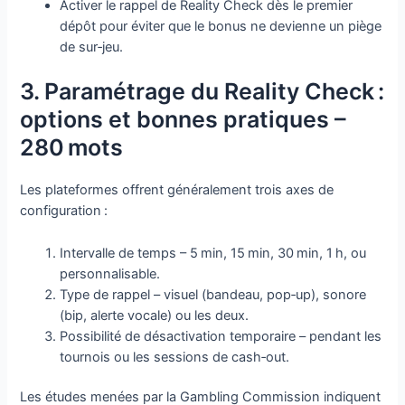
Activer le rappel de Reality Check dès le premier
dépôt pour éviter que le bonus ne devienne un piège
de sur‑jeu.
3. Paramétrage du Reality Check :
options et bonnes pratiques –
280 mots
Les plateformes offrent généralement trois axes de
configuration :
Intervalle de temps – 5 min, 15 min, 30 min, 1 h, ou
personnalisable.
Type de rappel – visuel (bandeau, pop‑up), sonore
(bip, alerte vocale) ou les deux.
Possibilité de désactivation temporaire – pendant les
tournois ou les sessions de cash‑out.
Les études menées par la Gambling Commission indiquent