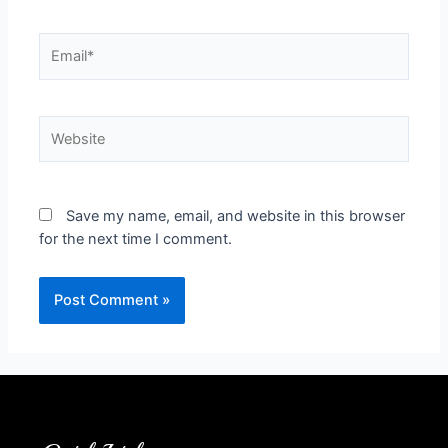
Save my name, email, and website in this browser
for the next time I comment.