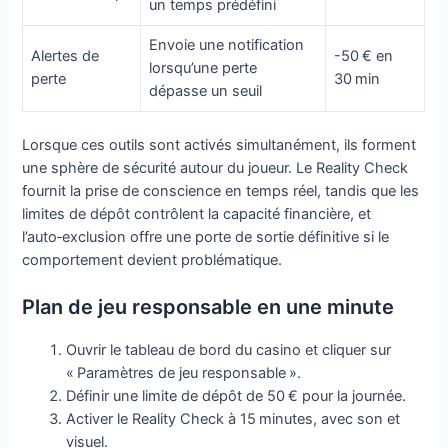
un temps prédéfini
Envoie une notification
Alertes de
-50 € en
lorsqu’une perte
perte
30 min
dépasse un seuil
Lorsque ces outils sont activés simultanément, ils forment
une sphère de sécurité autour du joueur. Le Reality Check
fournit la prise de conscience en temps réel, tandis que les
limites de dépôt contrôlent la capacité financière, et
l’auto‑exclusion offre une porte de sortie définitive si le
comportement devient problématique.
Plan de jeu responsable en une minute
Ouvrir le tableau de bord du casino et cliquer sur
« Paramètres de jeu responsable ».
Définir une limite de dépôt de 50 € pour la journée.
Activer le Reality Check à 15 minutes, avec son et
visuel.