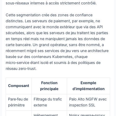
sous‑réseaux internes à accès strictement contrôlé.
Cette segmentation crée des zones de confiance
distinctes. Les serveurs de paiement, par exemple, ne
communiquent avec le monde extérieur que via des API
sécurisées, alors que les serveurs de jeu traitent les parties
en temps réel mais ne manipulent jamais les données de
carte bancaire. Un grand opérateur, sans être nommé, a
récemment migré ses services de jeu vers une architecture
basée sur des conteneurs Kubernetes, chaque
micro‑service étant isolé et soumis à des politiques de
réseau zero‑trust.
Fonction
Exemple
Composant
principale
d’implémentation
Pare‑feu de
Filtrage du trafic
Palo Alto NGFW avec
périmètre
externe
inspection SSL
Hébergement
Nginx reverse‑proxy