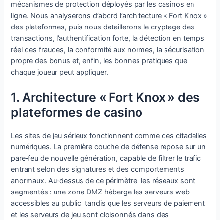
mécanismes de protection déployés par les casinos en
ligne. Nous analyserons d’abord l’architecture « Fort Knox »
des plateformes, puis nous détaillerons le cryptage des
transactions, l’authentification forte, la détection en temps
réel des fraudes, la conformité aux normes, la sécurisation
propre des bonus et, enfin, les bonnes pratiques que
chaque joueur peut appliquer.
1. Architecture « Fort Knox » des
plateformes de casino
Les sites de jeu sérieux fonctionnent comme des citadelles
numériques. La première couche de défense repose sur un
pare‑feu de nouvelle génération, capable de filtrer le trafic
entrant selon des signatures et des comportements
anormaux. Au‑dessus de ce périmètre, les réseaux sont
segmentés : une zone DMZ héberge les serveurs web
accessibles au public, tandis que les serveurs de paiement
et les serveurs de jeu sont cloisonnés dans des