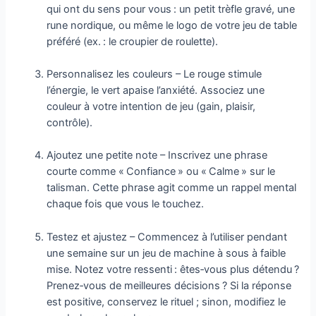
qui ont du sens pour vous : un petit trèfle gravé, une
rune nordique, ou même le logo de votre jeu de table
préféré (ex. : le croupier de roulette).
Personnalisez les couleurs – Le rouge stimule
l’énergie, le vert apaise l’anxiété. Associez une
couleur à votre intention de jeu (gain, plaisir,
contrôle).
Ajoutez une petite note – Inscrivez une phrase
courte comme « Confiance » ou « Calme » sur le
talisman. Cette phrase agit comme un rappel mental
chaque fois que vous le touchez.
Testez et ajustez – Commencez à l’utiliser pendant
une semaine sur un jeu de machine à sous à faible
mise. Notez votre ressenti : êtes‑vous plus détendu ?
Prenez‑vous de meilleures décisions ? Si la réponse
est positive, conservez le rituel ; sinon, modifiez le