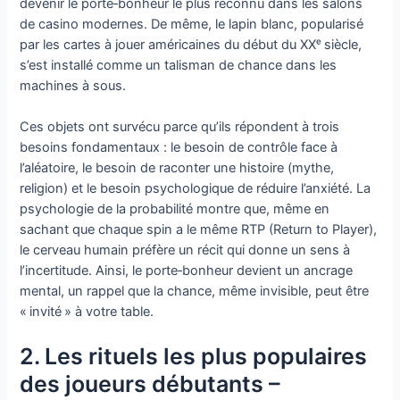
devenir le porte‑bonheur le plus reconnu dans les salons
de casino modernes. De même, le lapin blanc, popularisé
par les cartes à jouer américaines du début du XXᵉ siècle,
s’est installé comme un talisman de chance dans les
machines à sous.
Ces objets ont survécu parce qu’ils répondent à trois
besoins fondamentaux : le besoin de contrôle face à
l’aléatoire, le besoin de raconter une histoire (mythe,
religion) et le besoin psychologique de réduire l’anxiété. La
psychologie de la probabilité montre que, même en
sachant que chaque spin a le même RTP (Return to Player),
le cerveau humain préfère un récit qui donne un sens à
l’incertitude. Ainsi, le porte‑bonheur devient un ancrage
mental, un rappel que la chance, même invisible, peut être
« invité » à votre table.
2. Les rituels les plus populaires
des joueurs débutants –