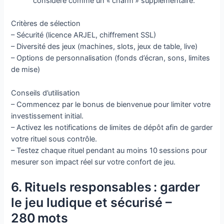
considéré comme un « charm » supplémentaire.
Critères de sélection
– Sécurité (licence ARJEL, chiffrement SSL)
– Diversité des jeux (machines, slots, jeux de table, live)
– Options de personnalisation (fonds d’écran, sons, limites
de mise)
Conseils d’utilisation
– Commencez par le bonus de bienvenue pour limiter votre
investissement initial.
– Activez les notifications de limites de dépôt afin de garder
votre rituel sous contrôle.
– Testez chaque rituel pendant au moins 10 sessions pour
mesurer son impact réel sur votre confort de jeu.
6. Rituels responsables : garder
le jeu ludique et sécurisé –
280 mots