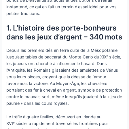
bonus de bienvenue attractifs et des options de retrait
instantané, ce qui en fait un terrain d’essai idéal pour vos
petites traditions.
1. L’histoire des porte‑bonheurs
dans les jeux d’argent – 340 mots
Depuis les premiers dés en terre cuite de la Mésopotamie
jusqu’aux tables de baccarat du Monte‑Carlo du XIXᵉ siècle,
les joueurs ont cherché à influencer le hasard. Dans
l’Antiquité, les Romains glissaient des amulettes de Vénus
sous leurs pièces, croyant que la déesse de l’amour
favoriserait la victoire. Au Moyen‑Âge, les chevaliers
portaient des fer à cheval en argent, symbole de protection
contre le mauvais sort, même lorsqu’ils jouaient à la « jeu de
paume » dans les cours royales.
Le trèfle à quatre feuilles, découvert en Irlande au
XVIᵉ siècle, a rapidement traversé les frontières pour