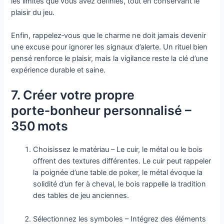
les limites que vous avez définies, tout en conservant le
plaisir du jeu.
Enfin, rappelez‑vous que le charme ne doit jamais devenir
une excuse pour ignorer les signaux d’alerte. Un rituel bien
pensé renforce le plaisir, mais la vigilance reste la clé d’une
expérience durable et saine.
7. Créer votre propre
porte‑bonheur personnalisé –
350 mots
Choisissez le matériau – Le cuir, le métal ou le bois
offrent des textures différentes. Le cuir peut rappeler
la poignée d’une table de poker, le métal évoque la
solidité d’un fer à cheval, le bois rappelle la tradition
des tables de jeu anciennes.
Sélectionnez les symboles – Intégrez des éléments