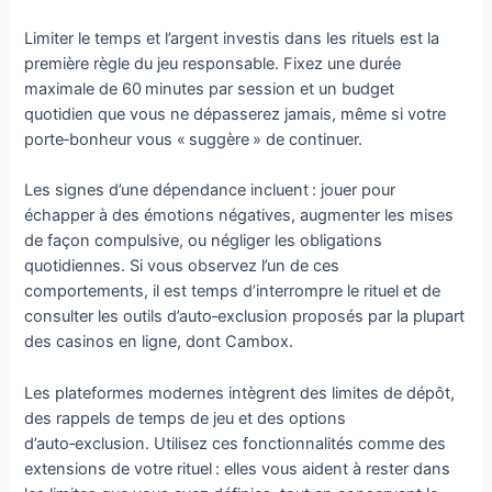
Limiter le temps et l’argent investis dans les rituels est la
première règle du jeu responsable. Fixez une durée
maximale de 60 minutes par session et un budget
quotidien que vous ne dépasserez jamais, même si votre
porte‑bonheur vous « suggère » de continuer.
Les signes d’une dépendance incluent : jouer pour
échapper à des émotions négatives, augmenter les mises
de façon compulsive, ou négliger les obligations
quotidiennes. Si vous observez l’un de ces
comportements, il est temps d’interrompre le rituel et de
consulter les outils d’auto‑exclusion proposés par la plupart
des casinos en ligne, dont Cambox.
Les plateformes modernes intègrent des limites de dépôt,
des rappels de temps de jeu et des options
d’auto‑exclusion. Utilisez ces fonctionnalités comme des
extensions de votre rituel : elles vous aident à rester dans