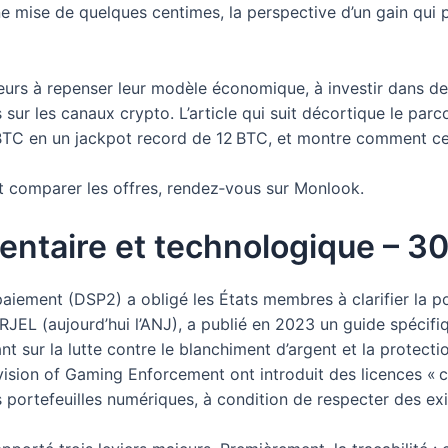
 mise de quelques centimes, la perspective d’un gain qui p
urs à repenser leur modèle économique, à investir dans de
ur les canaux crypto. L’article qui suit décortique le parc
BTC en un jackpot record de 12 BTC, et montre comment ce 
 comparer les offres, rendez‑vous sur Monlook.
mentaire et technologique – 3
 paiement (DSP2) a obligé les États membres à clarifier la p
’ARJEL (aujourd’hui l’ANJ), a publié en 2023 un guide spécif
ant sur la lutte contre le blanchiment d’argent et la protec
sion of Gaming Enforcement ont introduit des licences « c
portefeuilles numériques, à condition de respecter des ex