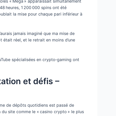
boles « Mega » apparaissait simultanément
 48 heures, 1 200 000 spins ont été
ublait la mise pour chaque pari inférieur à
n’aurais jamais imaginé que ma mise de
tait réel, et le retrait en moins d’une
ouTube spécialisées en crypto‑gaming ont
ation et défis –
lume de dépôts quotidiens est passé de
 du site comme le « casino crypto » le plus