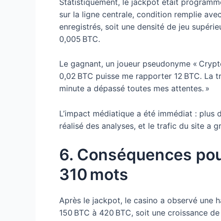
Statistiquement, le jackpot était program
sur la ligne centrale, condition remplie av
enregistrés, soit une densité de jeu supéri
0,005 BTC.
Le gagnant, un joueur pseudonyme « CryptoV
0,02 BTC puisse me rapporter 12 BTC. La tra
minute a dépassé toutes mes attentes. »
L’impact médiatique a été immédiat : plus 
réalisé des analyses, et le trafic du site a
6. Conséquences pour 
310 mots
Après le jackpot, le casino a observé une 
150 BTC à 420 BTC, soit une croissance de 