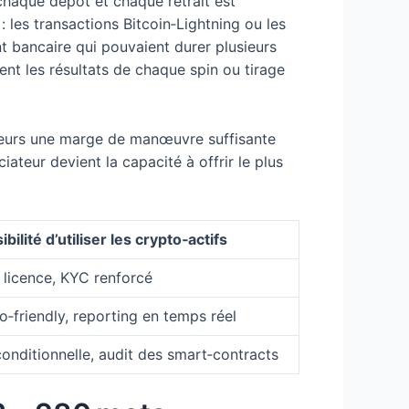
 chaque dépôt et chaque retrait est
 les transactions Bitcoin‑Lightning ou les
t bancaire qui pouvaient durer plusieurs
ent les résultats de chaque spin ou tirage
ateurs une marge de manœuvre suffisante
iateur devient la capacité à offrir le plus
ibilité d’utiliser les crypto‑actifs
 licence, KYC renforcé
o‑friendly, reporting en temps réel
conditionnelle, audit des smart‑contracts