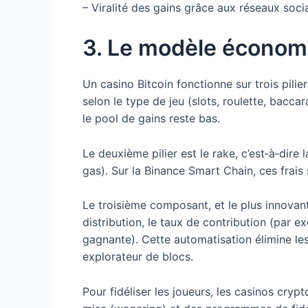
– Viralité des gains grâce aux réseaux soci
3. Le modèle économi
Un casino Bitcoin fonctionne sur trois pili
selon le type de jeu (slots, roulette, bacc
le pool de gains reste bas.
Le deuxième pilier est le rake, c’est‑à‑dire
gas). Sur la Binance Smart Chain, ces frais
Le troisième composant, et le plus innovant
distribution, le taux de contribution (par 
gagnante). Cette automatisation élimine les
explorateur de blocs.
Pour fidéliser les joueurs, les casinos cry