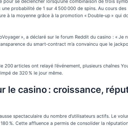
mé pour se déclencher lorsqu’une combinaison de trois sym
ec une probabilité de 1 sur 4 500 000 de spins. Au cours des
eure à la moyenne grâce à la promotion « Double‑up » qui do
oyager », a déclaré sur le forum Reddit du casino : « Je 
nsparence du smart‑contract m’a convaincu que le jackpot é
de 200 articles ont relayé l’événement, plusieurs chaînes Y
 grimpé de 320 % le jour même.
le casino : croissance, réput
hausse spectaculaire du nombre d’utilisateurs actifs. Le vo
180 %. Cette affluence a permis de consolider la réputation