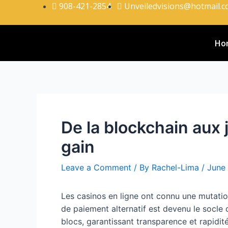
908-421-2854
Unveiledvisions@hotmail.
Ho
De la blockchain aux 
gain
Leave a Comment
/ By
Rachel-Lima
/
June
Les casinos en ligne ont connu une mutatio
de paiement alternatif est devenu le socle
blocs, garantissant transparence et rapidit