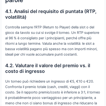
4.1. Analisi del requisito di puntata (RTP,
volatilità)
Controlla sempre l’RTP (Return to Player) della slot o del
gioco da tavolo su cui si svolge il torneo. Un RTP superiore
al 96 % è consigliato per i principianti, perché offre più
ritorni a lungo termine. Valuta anche la volatilità: le slot a
bassa volatilità pagano più spesso ma con importi minori,
ideali per chi vuole accumulare punti costanti.
4.2. Valutare il valore del premio vs. il
costo di ingresso
Un torneo può richiedere un ingresso di €5, €10 o €20.
Confronta il premio totale (cash, crediti, viaggi) con il
costo. Se il rapporto premio/costo è inferiore a 3:1, il torneo
è probabilmente poco vantaggioso per un principiante, a
meno che non ci siano bonus di ingresso che riducano la