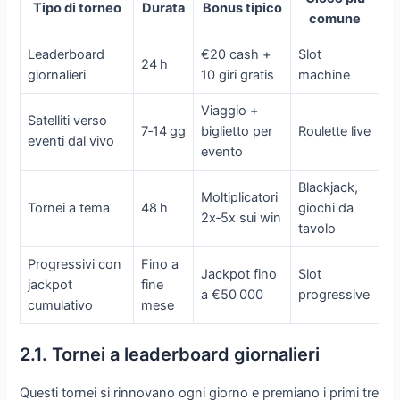
Tipo di torneo
Durata
Bonus tipico
comune
Leaderboard
€20 cash +
Slot
24 h
giornalieri
10 giri gratis
machine
Viaggio +
Satelliti verso
7‑14 gg
biglietto per
Roulette live
eventi dal vivo
evento
Blackjack,
Moltiplicatori
Tornei a tema
48 h
giochi da
2x‑5x sui win
tavolo
Progressivi con
Fino a
Jackpot fino
Slot
jackpot
fine
a €50 000
progressive
cumulativo
mese
2.1. Tornei a leaderboard giornalieri
Questi tornei si rinnovano ogni giorno e premiano i primi tre