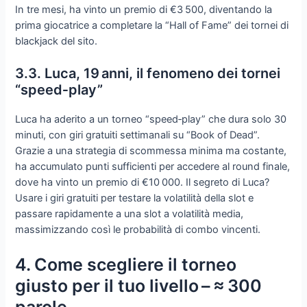
In tre mesi, ha vinto un premio di €3 500, diventando la
prima giocatrice a completare la “Hall of Fame” dei tornei di
blackjack del sito.
3.3. Luca, 19 anni, il fenomeno dei tornei
“speed‑play”
Luca ha aderito a un torneo “speed‑play” che dura solo 30
minuti, con giri gratuiti settimanali su “Book of Dead”.
Grazie a una strategia di scommessa minima ma costante,
ha accumulato punti sufficienti per accedere al round finale,
dove ha vinto un premio di €10 000. Il segreto di Luca?
Usare i giri gratuiti per testare la volatilità della slot e
passare rapidamente a una slot a volatilità media,
massimizzando così le probabilità di combo vincenti.
4. Come scegliere il torneo
giusto per il tuo livello – ≈ 300
parole