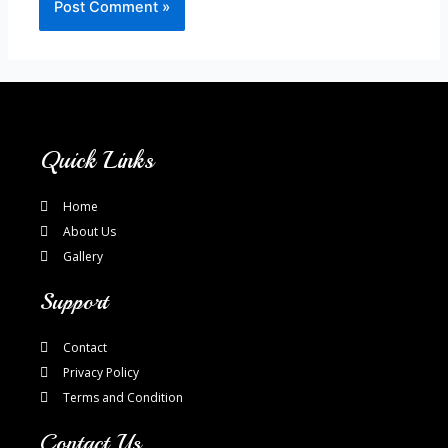
Quick Links
Home
About Us
Gallery
Support
Contact
Privacy Policy
Terms and Condition
Contact Us