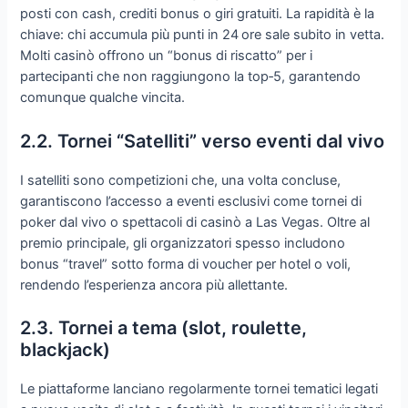
posti con cash, crediti bonus o giri gratuiti. La rapidità è la
chiave: chi accumula più punti in 24 ore sale subito in vetta.
Molti casinò offrono un “bonus di riscatto” per i
partecipanti che non raggiungono la top‑5, garantendo
comunque qualche vincita.
2.2. Tornei “Satelliti” verso eventi dal vivo
I satelliti sono competizioni che, una volta concluse,
garantiscono l’accesso a eventi esclusivi come tornei di
poker dal vivo o spettacoli di casinò a Las Vegas. Oltre al
premio principale, gli organizzatori spesso includono
bonus “travel” sotto forma di voucher per hotel o voli,
rendendo l’esperienza ancora più allettante.
2.3. Tornei a tema (slot, roulette,
blackjack)
Le piattaforme lanciano regolarmente tornei tematici legati