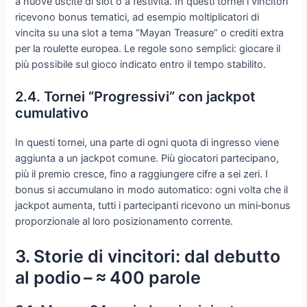
a nuove uscite di slot o a festività. In questi tornei i vincitori
ricevono bonus tematici, ad esempio moltiplicatori di
vincita su una slot a tema “Mayan Treasure” o crediti extra
per la roulette europea. Le regole sono semplici: giocare il
più possibile sul gioco indicato entro il tempo stabilito.
2.4. Tornei “Progressivi” con jackpot
cumulativo
In questi tornei, una parte di ogni quota di ingresso viene
aggiunta a un jackpot comune. Più giocatori partecipano,
più il premio cresce, fino a raggiungere cifre a sei zeri. I
bonus si accumulano in modo automatico: ogni volta che il
jackpot aumenta, tutti i partecipanti ricevono un mini‑bonus
proporzionale al loro posizionamento corrente.
3. Storie di vincitori: dal debutto
al podio – ≈ 400 parole