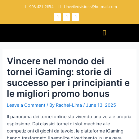
908-421-2854
Unveiledvisions@hotmail.com
Vincere nel mondo dei
tornei iGaming: storie di
successo per i principianti e
le migliori promo bonus
Leave a Comment
/ By
Rachel-Lima
/
June 13, 2025
Il panorama dei tornei online sta vivendo una vera e propria
esplosione. Dai classici tornei di slot machine alle
competizioni di giochi da tavolo, le piattaforme iGaming
hanno trasformato il semplice divertimento in una gara