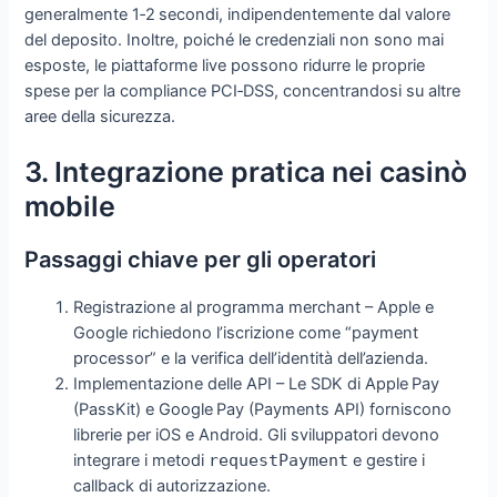
generalmente 1‑2 secondi, indipendentemente dal valore
del deposito. Inoltre, poiché le credenziali non sono mai
esposte, le piattaforme live possono ridurre le proprie
spese per la compliance PCI‑DSS, concentrandosi su altre
aree della sicurezza.
3. Integrazione pratica nei casinò
mobile
Passaggi chiave per gli operatori
Registrazione al programma merchant – Apple e
Google richiedono l’iscrizione come “payment
processor” e la verifica dell’identità dell’azienda.
Implementazione delle API – Le SDK di Apple Pay
(PassKit) e Google Pay (Payments API) forniscono
librerie per iOS e Android. Gli sviluppatori devono
integrare i metodi
requestPayment
e gestire i
callback di autorizzazione.