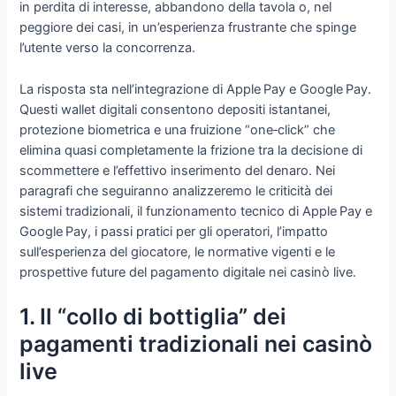
in perdita di interesse, abbandono della tavola o, nel
peggiore dei casi, in un’esperienza frustrante che spinge
l’utente verso la concorrenza.
La risposta sta nell’integrazione di Apple Pay e Google Pay.
Questi wallet digitali consentono depositi istantanei,
protezione biometrica e una fruizione “one‑click” che
elimina quasi completamente la frizione tra la decisione di
scommettere e l’effettivo inserimento del denaro. Nei
paragrafi che seguiranno analizzeremo le criticità dei
sistemi tradizionali, il funzionamento tecnico di Apple Pay e
Google Pay, i passi pratici per gli operatori, l’impatto
sull’esperienza del giocatore, le normative vigenti e le
prospettive future del pagamento digitale nei casinò live.
1. Il “collo di bottiglia” dei
pagamenti tradizionali nei casinò
live