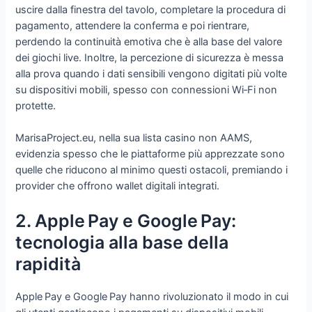
uscire dalla finestra del tavolo, completare la procedura di
pagamento, attendere la conferma e poi rientrare,
perdendo la continuità emotiva che è alla base del valore
dei giochi live. Inoltre, la percezione di sicurezza è messa
alla prova quando i dati sensibili vengono digitati più volte
su dispositivi mobili, spesso con connessioni Wi‑Fi non
protette.
MarisaProject.eu, nella sua lista casino non AAMS,
evidenzia spesso che le piattaforme più apprezzate sono
quelle che riducono al minimo questi ostacoli, premiando i
provider che offrono wallet digitali integrati.
2. Apple Pay e Google Pay:
tecnologia alla base della
rapidità
Apple Pay e Google Pay hanno rivoluzionato il modo in cui