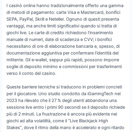
I casinò online hanno tradizionalmente offerto una gamma
di metodi di pagamento: carte Visa e Mastercard, bonifici
SEPA, PayPal, Skrill e Neteller. Ognuno di questi presenta
vantaggi, ma anche limiti significativi quando si tratta di
giochi live. Le carte di credito richiedono l’inserimento
manuale di numeri, date di scadenza e CVV; i bonifici
necessitano di ore di elaborazione bancaria e, spesso, di
documentazione aggiuntiva per confermare l’identità del
mittente. Gli e‑wallet, seppur più rapidi, possono imporre
soglie di deposito minimo e commissioni per trasferimenti
verso il conto del casino.
Queste barriere tecniche si traducono in problemi concreti
per il giocatore. Uno studio condotto da iGamingTech nel
2023 ha rilevato che il 27 % degli utenti abbandona una
sessione live entro i primi 90 secondi se il deposito richiede
più di 2 minuti. La frustrazione è ancora più evidente nei
giochi ad alta volatilità, come il “Live Blackjack High
Stakes”, dove il ritmo della mano è accelerato e ogni ritardo