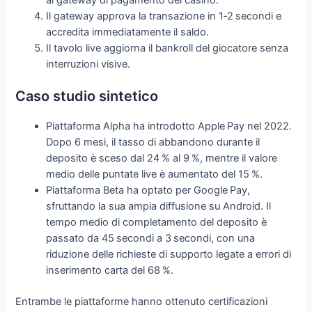
Il gateway approva la transazione in 1‑2 secondi e
accredita immediatamente il saldo.
Il tavolo live aggiorna il bankroll del giocatore senza
interruzioni visive.
Caso studio sintetico
Piattaforma Alpha ha introdotto Apple Pay nel 2022.
Dopo 6 mesi, il tasso di abbandono durante il
deposito è sceso dal 24 % al 9 %, mentre il valore
medio delle puntate live è aumentato del 15 %.
Piattaforma Beta ha optato per Google Pay,
sfruttando la sua ampia diffusione su Android. Il
tempo medio di completamento del deposito è
passato da 45 secondi a 3 secondi, con una
riduzione delle richieste di supporto legate a errori di
inserimento carta del 68 %.
Entrambe le piattaforme hanno ottenuto certificazioni