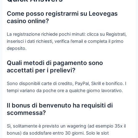
Come posso registrarmi su Leovegas
casino online?
La registrazione richiede pochi minuti: clicca su Registrati,
inserisci i dati richiesti, verifica l’email e completa il primo
deposito.
Quali metodi di pagamento sono
accettati per i prelievi?
Sono disponibili carte di credito, PayPal, Skrill e bonifico. I
tempi variano da poche ore a qualche giorno lavorativo.
Il bonus di benvenuto ha requisiti di
scommessa?
Sì, solitamente è previsto un wagering (ad esempio 35x il
bonus) da soddisfare entro 30 giorni. Solo le slot