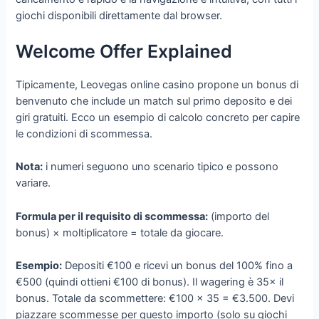
giochi disponibili direttamente dal browser.
Welcome Offer Explained
Tipicamente, Leovegas online casino propone un bonus di
benvenuto che include un match sul primo deposito e dei
giri gratuiti. Ecco un esempio di calcolo concreto per capire
le condizioni di scommessa.
Nota:
i numeri seguono uno scenario tipico e possono
variare.
Formula per il requisito di scommessa:
(importo del
bonus) × moltiplicatore = totale da giocare.
Esempio:
Depositi €100 e ricevi un bonus del 100% fino a
€500 (quindi ottieni €100 di bonus). Il wagering è 35× il
bonus. Totale da scommettere: €100 × 35 = €3.500. Devi
piazzare scommesse per questo importo (solo su giochi