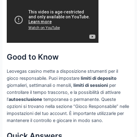
Good to Know
Leovegas casino mette a disposizione strumenti per il
gioco responsabile. Puoi impostare
limiti di deposito
giornalieri, settimanali o mensili,
limiti di sessioni
per
controllare il tempo trascorso, e la possibilità di attivare
l’
autoesclusione
temporanea o permanente. Queste
opzioni si trovano nella sezione “Gioco Responsabile” nelle
impostazioni del tuo account. È importante utilizzarle per
mantenere il controllo e giocare in modo sano.
Quick Answers