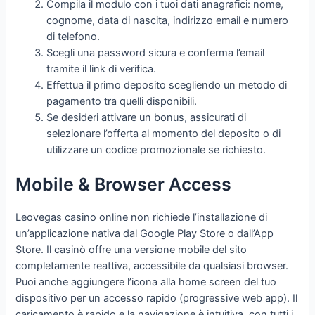
Compila il modulo con i tuoi dati anagrafici: nome,
cognome, data di nascita, indirizzo email e numero
di telefono.
Scegli una password sicura e conferma l’email
tramite il link di verifica.
Effettua il primo deposito scegliendo un metodo di
pagamento tra quelli disponibili.
Se desideri attivare un bonus, assicurati di
selezionare l’offerta al momento del deposito o di
utilizzare un codice promozionale se richiesto.
Mobile & Browser Access
Leovegas casino online non richiede l’installazione di
un’applicazione nativa dal Google Play Store o dall’App
Store. Il casinò offre una versione mobile del sito
completamente reattiva, accessibile da qualsiasi browser.
Puoi anche aggiungere l’icona alla home screen del tuo
dispositivo per un accesso rapido (progressive web app). Il
caricamento è rapido e la navigazione è intuitiva, con tutti i