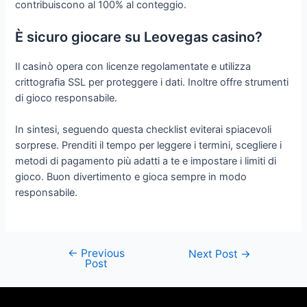
contribuiscono al 100% al conteggio.
È sicuro giocare su Leovegas casino?
Il casinò opera con licenze regolamentate e utilizza
crittografia SSL per proteggere i dati. Inoltre offre strumenti
di gioco responsabile.
In sintesi, seguendo questa checklist eviterai spiacevoli
sorprese. Prenditi il tempo per leggere i termini, scegliere i
metodi di pagamento più adatti a te e impostare i limiti di
gioco. Buon divertimento e gioca sempre in modo
responsabile.
←
Previous
Next Post
→
Post