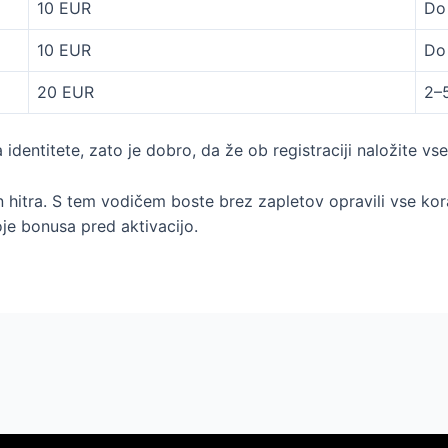
10 EUR
Do
10 EUR
Do
20 EUR
2–5
a identitete, zato je dobro, da že ob registraciji naložite 
n hitra. S tem vodičem boste brez zapletov opravili vse kora
je bonusa pred aktivacijo.