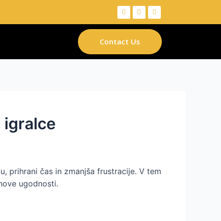
Contact Us
 igralce
u, prihrani čas in zmanjša frustracije. V tem
ihove ugodnosti.