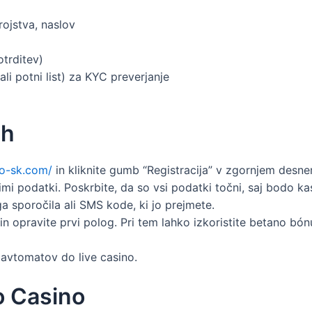
rojstva, naslov
trditev)
i potni list) za KYC preverjanje
ih
no-sk.com/
in kliknite gumb “Registracija” v zgornjem desne
šimi podatki. Poskrbite, da so vsi podatki točni, saj bodo ka
a sporočila ali SMS kode, ki jo prejmete.
 in opravite prvi polog. Pri tem lahko izkoristite betano bón
h avtomatov do live casino.
o Casino