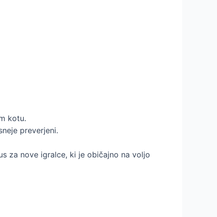
m kotu.
sneje preverjeni.
us za nove igralce, ki je običajno na voljo