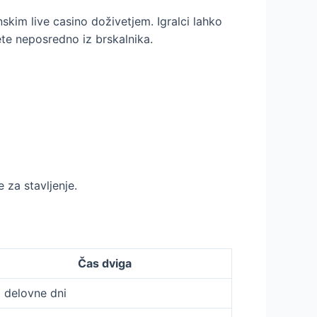
nskim live casino doživetjem. Igralci lahko
te neposredno iz brskalnika.
 za stavljenje.
Čas dviga
 delovne dni