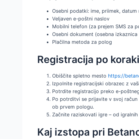
Osebni podatki: ime, priimek, datum 
Veljaven e-poštni naslov
Mobilni telefon (za prejem SMS za po
Osebni dokument (osebna izkaznica al
Plačilna metoda za polog
Registracija po korak
Obiščite spletno mesto
https://beta
Izpolnite registracijski obrazec z va
Potrdite registracijo preko e-poštneg
Po potrditvi se prijavite v svoj račun
ob prvem pologu.
Začnite raziskovati igre – od igralni
Kaj izstopa pri Betan