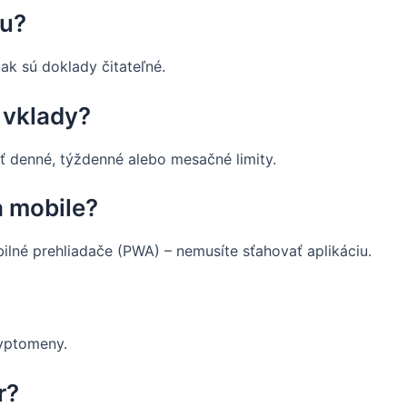
tu?
ak sú doklady čitateľné.
 vklady?
ť denné, týždenné alebo mesačné limity.
 mobile?
ilné prehliadače (PWA) – nemusíte sťahovať aplikáciu.
ryptomeny.
r?