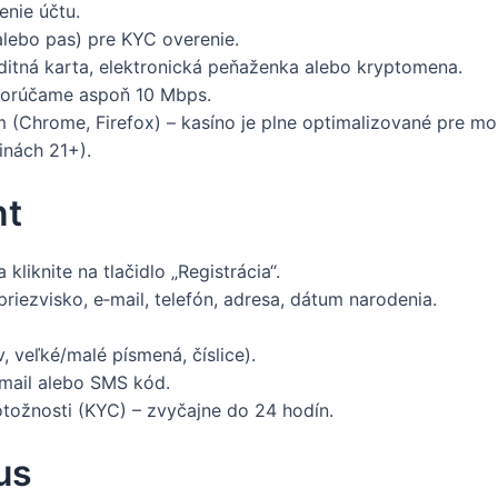
enie účtu.
lebo pas) pre KYC overenie.
itná karta, elektronická peňaženka alebo kryptomena.
dporúčame aspoň 10 Mbps.
(Chrome, Firefox) – kasíno je plne optimalizované pre mob
inách 21+).
nt
 kliknite na tlačidlo „Registrácia“.
riezvisko, e‑mail, telefón, adresa, dátum narodenia.
v, veľké/malé písmená, číslice).
‑mail alebo SMS kód.
otožnosti (KYC) – zvyčajne do 24 hodín.
us