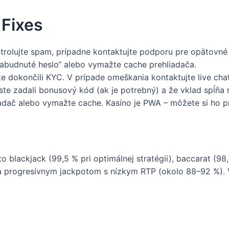
Fixes
rolujte spam, prípadne kontaktujte podporu pre opätovné 
abudnuté heslo“ alebo vymažte cache prehliadača.
ste dokončili KYC. V prípade omeškania kontaktujte live chat
 ste zadali bonusový kód (ak je potrebný) a že vklad spĺňa
adač alebo vymažte cache. Kasíno je PWA – môžete si ho pr
o blackjack (99,5 % pri optimálnej stratégii), baccarat (98
 progresívnym jackpotom s nízkym RTP (okolo 88–92 %). Vž