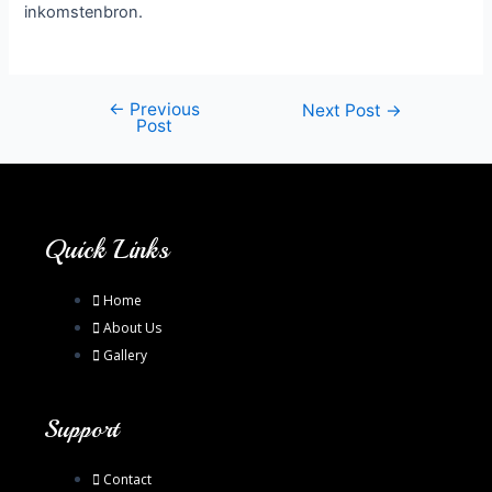
inkomstenbron.
←
Previous
Next Post
→
Post
Quick Links
Home
About Us
Gallery
Support
Contact