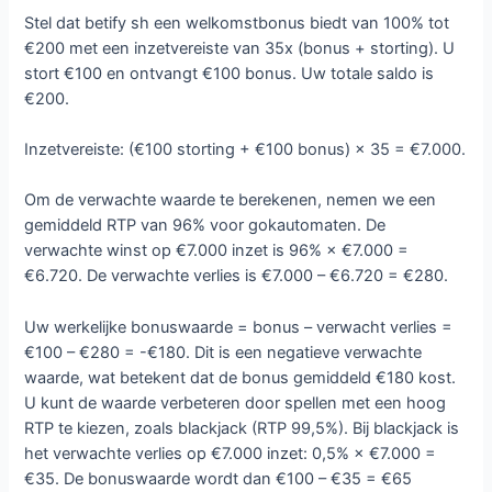
Stel dat betify sh een welkomstbonus biedt van 100% tot
€200 met een inzetvereiste van 35x (bonus + storting). U
stort €100 en ontvangt €100 bonus. Uw totale saldo is
€200.
Inzetvereiste: (€100 storting + €100 bonus) × 35 = €7.000.
Om de verwachte waarde te berekenen, nemen we een
gemiddeld RTP van 96% voor gokautomaten. De
verwachte winst op €7.000 inzet is 96% × €7.000 =
€6.720. De verwachte verlies is €7.000 – €6.720 = €280.
Uw werkelijke bonuswaarde = bonus – verwacht verlies =
€100 – €280 = -€180. Dit is een negatieve verwachte
waarde, wat betekent dat de bonus gemiddeld €180 kost.
U kunt de waarde verbeteren door spellen met een hoog
RTP te kiezen, zoals blackjack (RTP 99,5%). Bij blackjack is
het verwachte verlies op €7.000 inzet: 0,5% × €7.000 =
€35. De bonuswaarde wordt dan €100 – €35 = €65