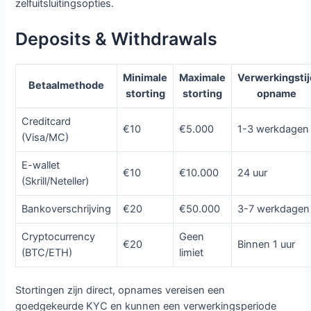
zelfuitsluitingsopties.
Deposits & Withdrawals
Minimale
Maximale
Verwerkingstij
Betaalmethode
storting
storting
opname
Creditcard
€10
€5.000
1-3 werkdagen
(Visa/MC)
E-wallet
€10
€10.000
24 uur
(Skrill/Neteller)
Bankoverschrijving
€20
€50.000
3-7 werkdagen
Cryptocurrency
Geen
€20
Binnen 1 uur
(BTC/ETH)
limiet
Stortingen zijn direct, opnames vereisen een
goedgekeurde KYC en kunnen een verwerkingsperiode