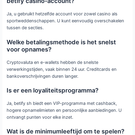
betify casino-account?
Ja, u gebruikt hetzelfde account voor zowel casino als
sportweddenschappen. U kunt eenvoudig overschakelen
tussen de secties.
Welke betalingsmethode is het snelst
voor opnames?
Cryptovaluta en e-wallets hebben de snelste
verwerkingstijden, vaak binnen 24 uur. Creditcards en
bankoverschrijvingen duren langer.
Is er een loyaliteitsprogramma?
Ja, betify sh biedt een VIP-programma met cashback,
hogere opnamelimieten en persoonlijke aanbiedingen. U
ontvangt punten voor elke inzet.
Wat is de minimumleeftijd om te spelen?