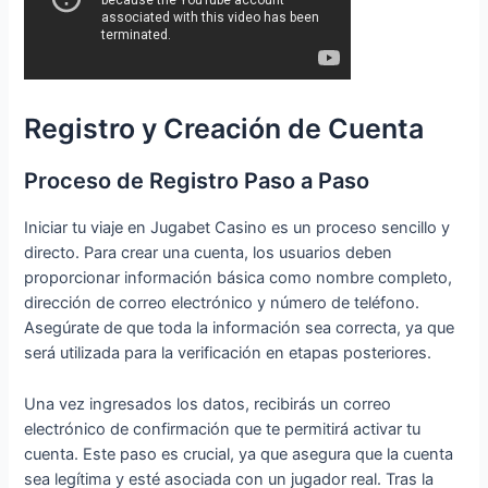
Registro y Creación de Cuenta
Proceso de Registro Paso a Paso
Iniciar tu viaje en Jugabet Casino es un proceso sencillo y
directo. Para crear una cuenta, los usuarios deben
proporcionar información básica como nombre completo,
dirección de correo electrónico y número de teléfono.
Asegúrate de que toda la información sea correcta, ya que
será utilizada para la verificación en etapas posteriores.
Una vez ingresados los datos, recibirás un correo
electrónico de confirmación que te permitirá activar tu
cuenta. Este paso es crucial, ya que asegura que la cuenta
sea legítima y esté asociada con un jugador real. Tras la