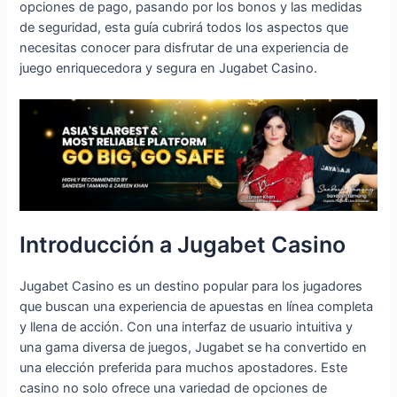
opciones de pago, pasando por los bonos y las medidas
de seguridad, esta guía cubrirá todos los aspectos que
necesitas conocer para disfrutar de una experiencia de
juego enriquecedora y segura en Jugabet Casino.
Introducción a Jugabet Casino
Jugabet Casino es un destino popular para los jugadores
que buscan una experiencia de apuestas en línea completa
y llena de acción. Con una interfaz de usuario intuitiva y
una gama diversa de juegos, Jugabet se ha convertido en
una elección preferida para muchos apostadores. Este
casino no solo ofrece una variedad de opciones de