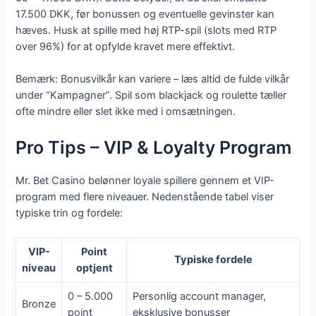
17.500 DKK, før bonussen og eventuelle gevinster kan
hæves. Husk at spille med høj RTP-spil (slots med RTP
over 96%) for at opfylde kravet mere effektivt.
Bemærk: Bonusvilkår kan variere – læs altid de fulde vilkår
under “Kampagner”. Spil som blackjack og roulette tæller
ofte mindre eller slet ikke med i omsætningen.
Pro Tips – VIP & Loyalty Program
Mr. Bet Casino belønner loyale spillere gennem et VIP-
program med flere niveauer. Nedenstående tabel viser
typiske trin og fordele:
VIP-
Point
Typiske fordele
niveau
optjent
0 – 5.000
Personlig account manager,
Bronze
point
eksklusive bonusser