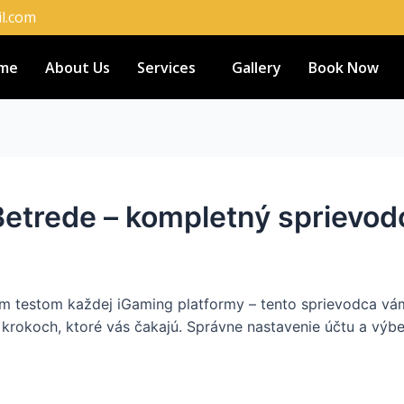
l.com
me
About Us
Services
Gallery
Book Now
Betrede – kompletný sprievod
ým testom každej iGaming platformy – tento sprievodca vám
 krokoch, ktoré vás čakajú. Správne nastavenie účtu a výbe