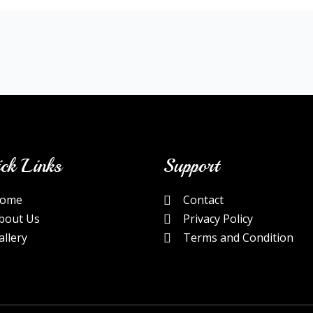
ck Links
Support
ome
Contact
bout Us
Privacy Policy
allery
Terms and Condition