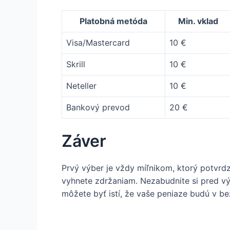
Platobná metóda
Min. vklad
Visa/Mastercard
10 €
Skrill
10 €
Neteller
10 €
Bankový prevod
20 €
Záver
Prvý výber je vždy míľnikom, ktorý potvr
vyhnete zdržaniam. Nezabudnite si pred vý
môžete byť istí, že vaše peniaze budú v be