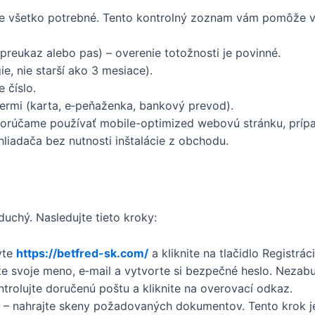
te všetko potrebné. Tento kontrolný zoznam vám pomôže 
preukaz alebo pas) – overenie totožnosti je povinné.
e, nie starší ako 3 mesiace).
 číslo.
ermi (karta, e‑peňaženka, bankový prevod).
dporúčame používať mobile-optimized webovú stránku, príp
hliadača bez nutnosti inštalácie z obchodu.
duchý. Nasledujte tieto kroky:
ívte
https://betfred-sk.com/
a kliknite na tlačidlo Registráci
te svoje meno, e‑mail a vytvorte si bezpečné heslo. Nezabu
trolujte doručenú poštu a kliknite na overovací odkaz.
) – nahrajte skeny požadovaných dokumentov. Tento krok j