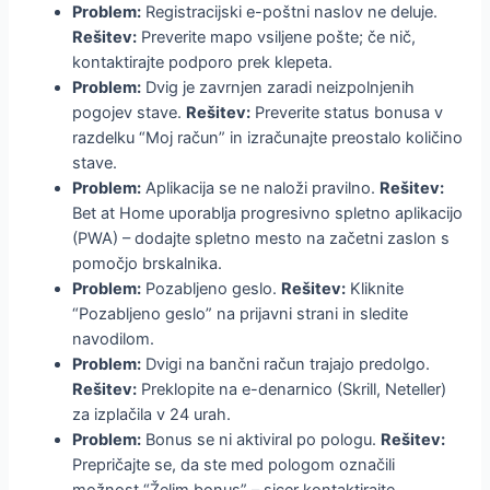
Problem:
Registracijski e-poštni naslov ne deluje.
Rešitev:
Preverite mapo vsiljene pošte; če nič,
kontaktirajte podporo prek klepeta.
Problem:
Dvig je zavrnjen zaradi neizpolnjenih
pogojev stave.
Rešitev:
Preverite status bonusa v
razdelku “Moj račun” in izračunajte preostalo količino
stave.
Problem:
Aplikacija se ne naloži pravilno.
Rešitev:
Bet at Home uporablja progresivno spletno aplikacijo
(PWA) – dodajte spletno mesto na začetni zaslon s
pomočjo brskalnika.
Problem:
Pozabljeno geslo.
Rešitev:
Kliknite
“Pozabljeno geslo” na prijavni strani in sledite
navodilom.
Problem:
Dvigi na bančni račun trajajo predolgo.
Rešitev:
Preklopite na e-denarnico (Skrill, Neteller)
za izplačila v 24 urah.
Problem:
Bonus se ni aktiviral po pologu.
Rešitev:
Prepričajte se, da ste med pologom označili