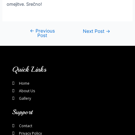
omejitve. Srečno!
←
Previous
Next Post
→
Post
Quick Links
Home
About Us
Gallery
Support
Contact
Privacy Policy