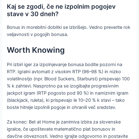
Kaj se zgodi, če ne izpolnim pogojev
stave v 30 dneh?
Bonus in morebitni dobitki se izbrišejo. Vedno preverite rok
veljavnosti v pogojih bonusa.
Worth Knowing
Pri izbiri iger za izpolnjevanje bonusa bodite pozorni na
RTP. Igralni avtomati z visokim RTP (96–98 %) in nizko
volatilnostjo (npr. Blood Suckers, Starburst) prispevajo 100
% k zahtevi. Nasprotno pa se izogibajte progresivnim
jackpot igram (RTP pogosto pod 90 %) in namiznim igram
(blackjack, ruleta), ki prispevajo le 10–20 % k stavi – tako
boste hitreje izpolnili pogoje in ohranili več sredstev.
Za konec: Bet at Home je zanimiva izbira za slovenske
igralce, če upoštevate matematično plat bonusov in
davčne obveznosti. Vedno igrajte odgovorno in postavite