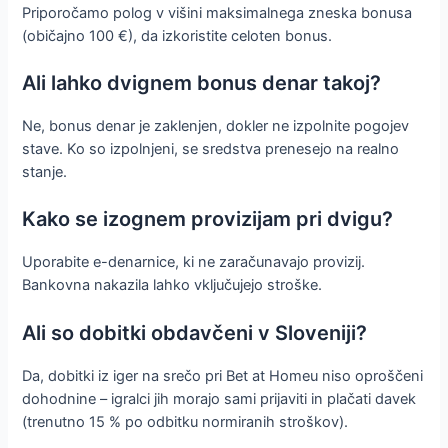
Priporočamo polog v višini maksimalnega zneska bonusa
(običajno 100 €), da izkoristite celoten bonus.
Ali lahko dvignem bonus denar takoj?
Ne, bonus denar je zaklenjen, dokler ne izpolnite pogojev
stave. Ko so izpolnjeni, se sredstva prenesejo na realno
stanje.
Kako se izognem provizijam pri dvigu?
Uporabite e-denarnice, ki ne zaračunavajo provizij.
Bankovna nakazila lahko vključujejo stroške.
Ali so dobitki obdavčeni v Sloveniji?
Da, dobitki iz iger na srečo pri Bet at Homeu niso oproščeni
dohodnine – igralci jih morajo sami prijaviti in plačati davek
(trenutno 15 % po odbitku normiranih stroškov).