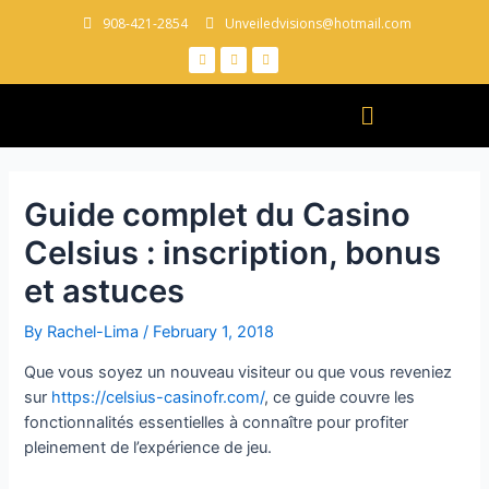
908-421-2854
Unveiledvisions@hotmail.com
Guide complet du Casino
Celsius : inscription, bonus
et astuces
By
Rachel-Lima
/
February 1, 2018
Que vous soyez un nouveau visiteur ou que vous reveniez
sur
https://celsius-casinofr.com/
, ce guide couvre les
fonctionnalités essentielles à connaître pour profiter
pleinement de l’expérience de jeu.