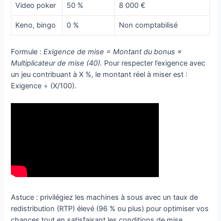
Video poker
50 %
8 000 €
Keno, bingo
0 %
Non comptabilisé
Formule :
Exigence de mise = Montant du bonus ×
Multiplicateur de mise (40).
Pour respecter l’exigence avec
un jeu contribuant à X %, le montant réel à miser est :
Exigence ÷ (X/100).
Astuce : privilégiez les machines à sous avec un taux de
redistribution (RTP) élevé (96 % ou plus) pour optimiser vos
chances tout en satisfaisant les conditions de mise.