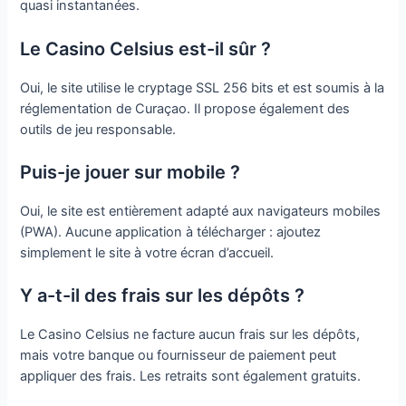
quasi instantanées.
Le Casino Celsius est-il sûr ?
Oui, le site utilise le cryptage SSL 256 bits et est soumis à la
réglementation de Curaçao. Il propose également des
outils de jeu responsable.
Puis-je jouer sur mobile ?
Oui, le site est entièrement adapté aux navigateurs mobiles
(PWA). Aucune application à télécharger : ajoutez
simplement le site à votre écran d’accueil.
Y a-t-il des frais sur les dépôts ?
Le Casino Celsius ne facture aucun frais sur les dépôts,
mais votre banque ou fournisseur de paiement peut
appliquer des frais. Les retraits sont également gratuits.