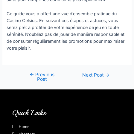
Ce guide vous a offert une vue d’ensemble pratique du
Casino Celsius. En suivant ces étapes et astuces, vous
serez prêt à profiter de votre expérience de jeu en toute
sérénité. N’oubliez pas de jouer de manière responsable et
de consulter régulièrement les promotions pour maximiser
votre plaisir.
←
Previous
Next Post
→
Post
Quick Links
Home