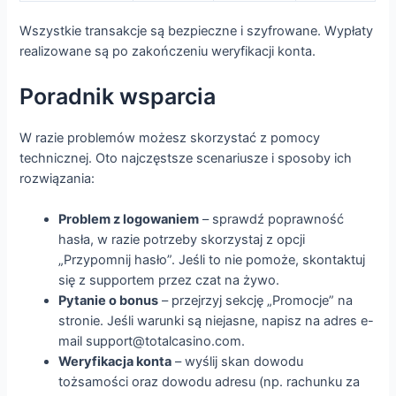
Wszystkie transakcje są bezpieczne i szyfrowane. Wypłaty
realizowane są po zakończeniu weryfikacji konta.
Poradnik wsparcia
W razie problemów możesz skorzystać z pomocy
technicznej. Oto najczęstsze scenariusze i sposoby ich
rozwiązania:
Problem z logowaniem
– sprawdź poprawność
hasła, w razie potrzeby skorzystaj z opcji
„Przypomnij hasło”. Jeśli to nie pomoże, skontaktuj
się z supportem przez czat na żywo.
Pytanie o bonus
– przejrzyj sekcję „Promocje” na
stronie. Jeśli warunki są niejasne, napisz na adres e-
mail support@totalcasino.com.
Weryfikacja konta
– wyślij skan dowodu
tożsamości oraz dowodu adresu (np. rachunku za