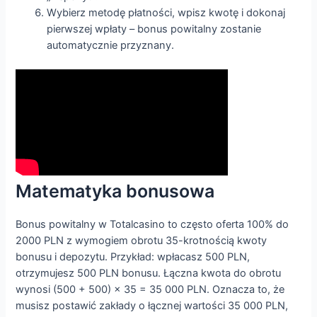
Wybierz metodę płatności, wpisz kwotę i dokonaj
pierwszej wpłaty – bonus powitalny zostanie
automatycznie przyznany.
Matematyka bonusowa
Bonus powitalny w Totalcasino to często oferta 100% do
2000 PLN z wymogiem obrotu 35-krotnością kwoty
bonusu i depozytu. Przykład: wpłacasz 500 PLN,
otrzymujesz 500 PLN bonusu. Łączna kwota do obrotu
wynosi (500 + 500) × 35 = 35 000 PLN. Oznacza to, że
musisz postawić zakłady o łącznej wartości 35 000 PLN,