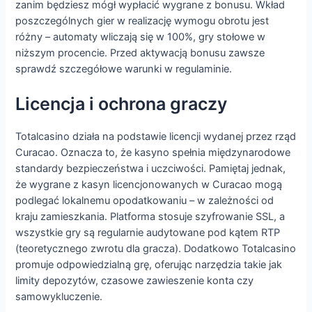
zanim będziesz mógł wypłacić wygrane z bonusu. Wkład
poszczególnych gier w realizację wymogu obrotu jest
różny – automaty wliczają się w 100%, gry stołowe w
niższym procencie. Przed aktywacją bonusu zawsze
sprawdź szczegółowe warunki w regulaminie.
Licencja i ochrona graczy
Totalcasino działa na podstawie licencji wydanej przez rząd
Curacao. Oznacza to, że kasyno spełnia międzynarodowe
standardy bezpieczeństwa i uczciwości. Pamiętaj jednak,
że wygrane z kasyn licencjonowanych w Curacao mogą
podlegać lokalnemu opodatkowaniu – w zależności od
kraju zamieszkania. Platforma stosuje szyfrowanie SSL, a
wszystkie gry są regularnie audytowane pod kątem RTP
(teoretycznego zwrotu dla gracza). Dodatkowo Totalcasino
promuje odpowiedzialną grę, oferując narzędzia takie jak
limity depozytów, czasowe zawieszenie konta czy
samowykluczenie.