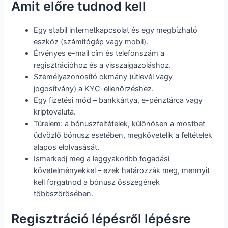
Amit előre tudnod kell
Egy stabil internetkapcsolat és egy megbízható
eszköz (számítógép vagy mobil).
Érvényes e-mail cím és telefonszám a
regisztrációhoz és a visszaigazoláshoz.
Személyazonosító okmány (útlevél vagy
jogosítvány) a KYC-ellenőrzéshez.
Egy fizetési mód – bankkártya, e-pénztárca vagy
kriptovaluta.
Türelem: a bónuszfeltételek, különösen a mostbet
üdvözlő bónusz esetében, megkövetelik a feltételek
alapos elolvasását.
Ismerkedj meg a leggyakoribb fogadási
követelményekkel – ezek határozzák meg, mennyit
kell forgatnod a bónusz összegének
többszörösében.
Regisztráció lépésről lépésre