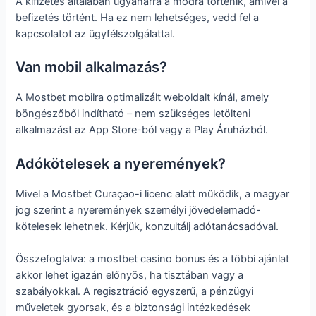
A kifizetés általában ugyanarra a módra történik, amivel a
befizetés történt. Ha ez nem lehetséges, vedd fel a
kapcsolatot az ügyfélszolgálattal.
Van mobil alkalmazás?
A Mostbet mobilra optimalizált weboldalt kínál, amely
böngészőből indítható – nem szükséges letölteni
alkalmazást az App Store-ból vagy a Play Áruházból.
Adókötelesek a nyeremények?
Mivel a Mostbet Curaçao-i licenc alatt működik, a magyar
jog szerint a nyeremények személyi jövedelemadó-
kötelesek lehetnek. Kérjük, konzultálj adótanácsadóval.
Összefoglalva: a mostbet casino bonus és a többi ajánlat
akkor lehet igazán előnyös, ha tisztában vagy a
szabályokkal. A regisztráció egyszerű, a pénzügyi
műveletek gyorsak, és a biztonsági intézkedések