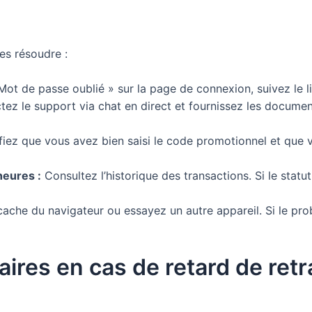
es résoudre :
Mot de passe oublié » sur la page de connexion, suivez le l
ez le support via chat en direct et fournissez les document
fiez que vous avez bien saisi le code promotionnel et que v
heures :
Consultez l’historique des transactions. Si le statu
cache du navigateur ou essayez un autre appareil. Si le pro
res en cas de retard de retra