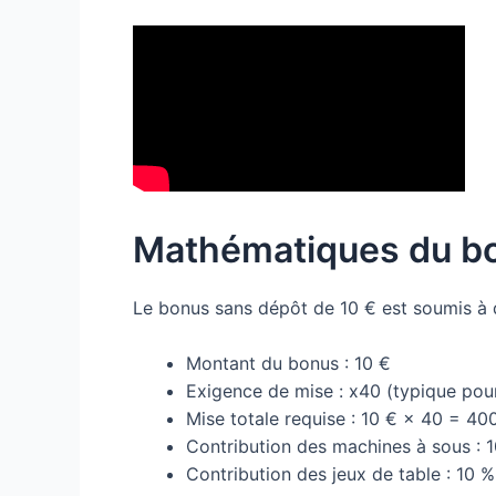
Mathématiques du b
Le bonus sans dépôt de 10 € est soumis à 
Montant du bonus : 10 €
Exigence de mise : x40 (typique pou
Mise totale requise : 10 € × 40 = 40
Contribution des machines à sous : 
Contribution des jeux de table : 10 %