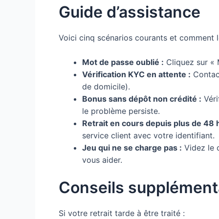
Guide d’assistance
Voici cinq scénarios courants et comment l
Mot de passe oublié :
Cliquez sur « 
Vérification KYC en attente :
Contact
de domicile).
Bonus sans dépôt non crédité :
Véri
le problème persiste.
Retrait en cours depuis plus de 48 
service client avec votre identifiant.
Jeu qui ne se charge pas :
Videz le 
vous aider.
Conseils supplémentai
Si votre retrait tarde à être traité :