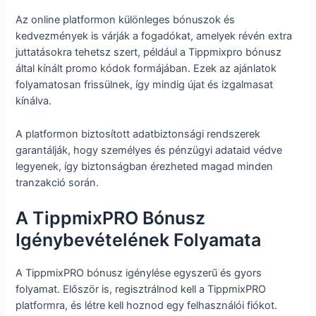
Az online platformon különleges bónuszok és
kedvezmények is várják a fogadókat, amelyek révén extra
juttatásokra tehetsz szert, például a Tippmixpro bónusz
által kínált promo kódok formájában. Ezek az ajánlatok
folyamatosan frissülnek, így mindig újat és izgalmasat
kínálva.
A platformon biztosított adatbiztonsági rendszerek
garantálják, hogy személyes és pénzügyi adataid védve
legyenek, így biztonságban érezheted magad minden
tranzakció során.
A TippmixPRO Bónusz
Igénybevételének Folyamata
A TippmixPRO bónusz igénylése egyszerű és gyors
folyamat. Először is, regisztrálnod kell a TippmixPRO
platformra, és létre kell hoznod egy felhasználói fiókot.