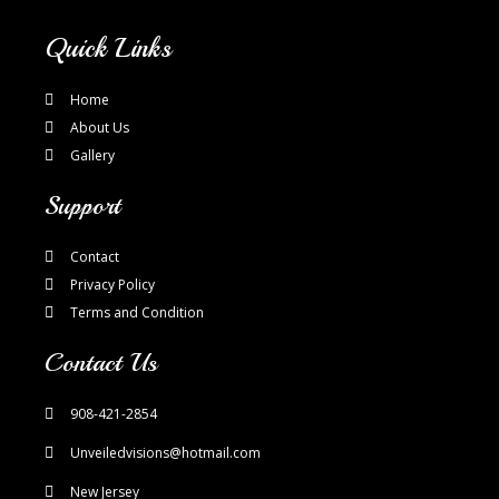
Quick Links
Home
About Us
Gallery
Support
Contact
Privacy Policy
Terms and Condition
Contact Us
908-421-2854
Unveiledvisions@hotmail.com
New Jersey