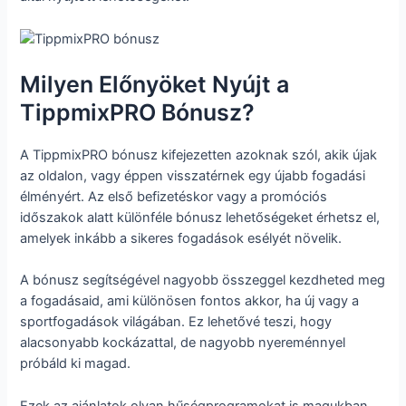
Milyen Előnyöket Nyújt a
TippmixPRO Bónusz?
A TippmixPRO bónusz kifejezetten azoknak szól, akik újak
az oldalon, vagy éppen visszatérnek egy újabb fogadási
élményért. Az első befizetéskor vagy a promóciós
időszakok alatt különféle bónusz lehetőségeket érhetsz el,
amelyek inkább a sikeres fogadások esélyét növelik.
A bónusz segítségével nagyobb összeggel kezdheted meg
a fogadásaid, ami különösen fontos akkor, ha új vagy a
sportfogadások világában. Ez lehetővé teszi, hogy
alacsonyabb kockázattal, de nagyobb nyereménnyel
próbáld ki magad.
Ezek az ajánlatok olyan hűségprogramokat is magukban