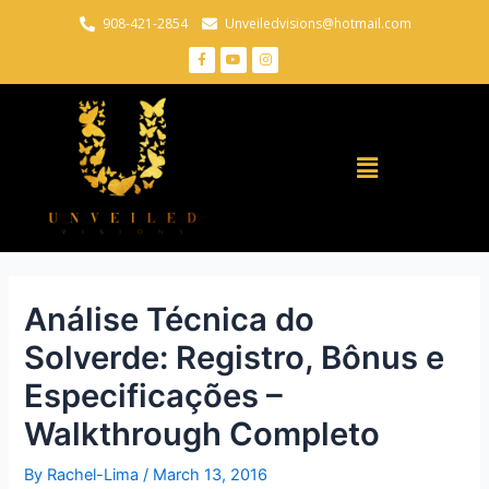
908-421-2854
Unveiledvisions@hotmail.com
Análise Técnica do
Solverde: Registro, Bônus e
Especificações –
Walkthrough Completo
By
Rachel-Lima
/
March 13, 2016