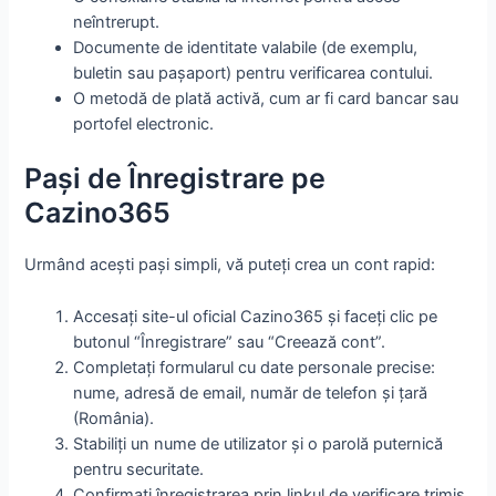
neîntrerupt.
Documente de identitate valabile (de exemplu,
buletin sau pașaport) pentru verificarea contului.
O metodă de plată activă, cum ar fi card bancar sau
portofel electronic.
Pași de Înregistrare pe
Cazino365
Urmând acești pași simpli, vă puteți crea un cont rapid:
Accesați site-ul oficial Cazino365 și faceți clic pe
butonul “Înregistrare” sau “Creează cont”.
Completați formularul cu date personale precise:
nume, adresă de email, număr de telefon și țară
(România).
Stabiliți un nume de utilizator și o parolă puternică
pentru securitate.
Confirmați înregistrarea prin linkul de verificare trimis