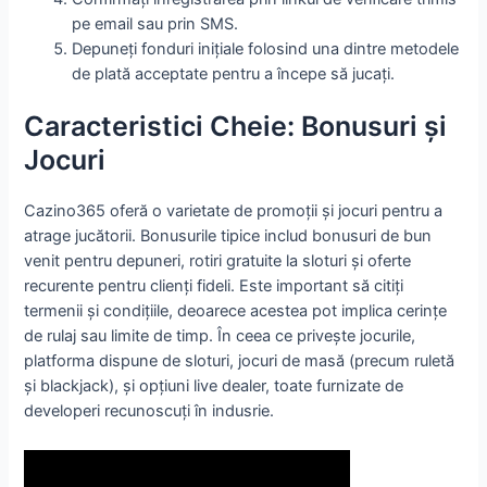
pe email sau prin SMS.
Depuneți fonduri inițiale folosind una dintre metodele
de plată acceptate pentru a începe să jucați.
Caracteristici Cheie: Bonusuri și
Jocuri
Cazino365 oferă o varietate de promoții și jocuri pentru a
atrage jucătorii. Bonusurile tipice includ bonusuri de bun
venit pentru depuneri, rotiri gratuite la sloturi și oferte
recurente pentru clienți fideli. Este important să citiți
termenii și condițiile, deoarece acestea pot implica cerințe
de rulaj sau limite de timp. În ceea ce privește jocurile,
platforma dispune de sloturi, jocuri de masă (precum ruletă
și blackjack), și opțiuni live dealer, toate furnizate de
developeri recunoscuți în indusrie.