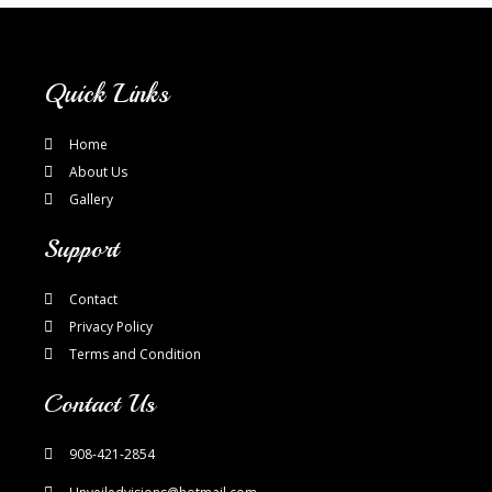
Quick Links
Home
About Us
Gallery
Support
Contact
Privacy Policy
Terms and Condition
Contact Us
908-421-2854