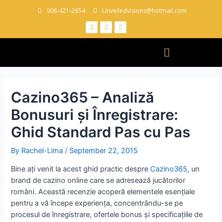
908-421-2854
Unveiledvisions@hotmail.com
Cazino365 – Analiză
Bonusuri și Înregistrare:
Ghid Standard Pas cu Pas
By
Rachel-Lima
/
September 22, 2015
Bine ați venit la acest ghid practic despre
Cazino365
, un
brand de cazino online care se adresează jucătorilor
români. Această recenzie acoperă elementele esențiale
pentru a vă începe experiența, concentrându-se pe
procesul de înregistrare, ofertele bonus și specificațiile de