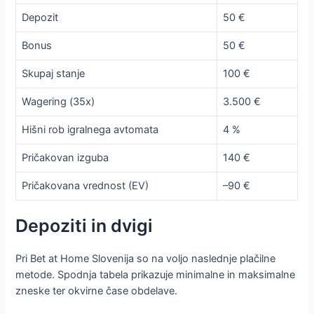
Depozit
50 €
Bonus
50 €
Skupaj stanje
100 €
Wagering (35x)
3.500 €
Hišni rob igralnega avtomata
4 %
Pričakovan izguba
140 €
Pričakovana vrednost (EV)
–90 €
Depoziti in dvigi
Pri Bet at Home Slovenija so na voljo naslednje plačilne
metode. Spodnja tabela prikazuje minimalne in maksimalne
zneske ter okvirne čase obdelave.