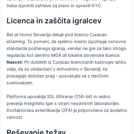
treba izpolniti zahteve za stavo in opraviti KYC.
Licenca in zaščita igralcev
Bet at Home Slovenija deluje pod licenco Curacao
eGaming. To pomeni, da spletno mesto izpolnjuje osnovne
standarde poštenega igranja, vendar ne gre za tako strogo
regulacijo kot denimo MGA ali lokalne slovenske licence.
Nasvet:
Pri dobitkih iz Curacao licenciranih kazinojev lahko
velja, da so obdavčeni z dohodnino v Sloveniji, če
presegajo določen prag – posvetujte se z davčnim
svetovalcem.
Platforma uporablja SSL šifriranje (256-bit) in redno
preverja integriteto iger s strani neodvisnih laboratorijev.
Dvofaktorska avtentikacija (2FA) je priporočena za dodatno
varnost.
Reševanje težav