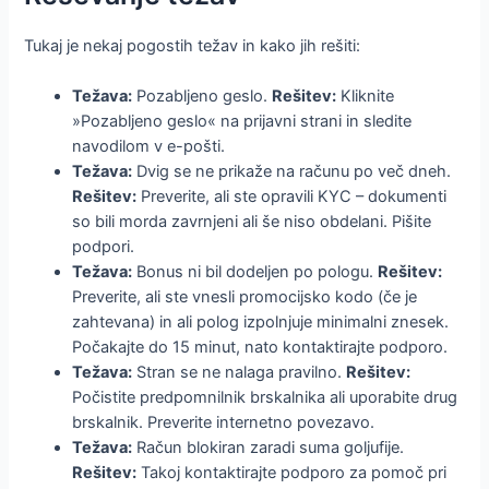
Tukaj je nekaj pogostih težav in kako jih rešiti:
Težava:
Pozabljeno geslo.
Rešitev:
Kliknite
»Pozabljeno geslo« na prijavni strani in sledite
navodilom v e-pošti.
Težava:
Dvig se ne prikaže na računu po več dneh.
Rešitev:
Preverite, ali ste opravili KYC – dokumenti
so bili morda zavrnjeni ali še niso obdelani. Pišite
podpori.
Težava:
Bonus ni bil dodeljen po pologu.
Rešitev:
Preverite, ali ste vnesli promocijsko kodo (če je
zahtevana) in ali polog izpolnjuje minimalni znesek.
Počakajte do 15 minut, nato kontaktirajte podporo.
Težava:
Stran se ne nalaga pravilno.
Rešitev:
Počistite predpomnilnik brskalnika ali uporabite drug
brskalnik. Preverite internetno povezavo.
Težava:
Račun blokiran zaradi suma goljufije.
Rešitev:
Takoj kontaktirajte podporo za pomoč pri