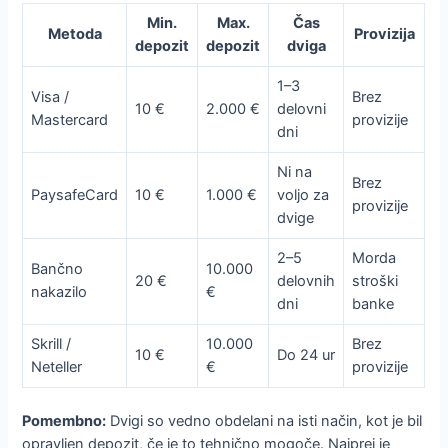
Min.
Max.
Čas
Metoda
Provizija
depozit
depozit
dviga
1–3
Visa /
Brez
10 €
2.000 €
delovni
Mastercard
provizije
dni
Ni na
Brez
PaysafeCard
10 €
1.000 €
voljo za
provizije
dvige
2–5
Morda
Bančno
10.000
20 €
delovnih
stroški
nakazilo
€
dni
banke
Skrill /
10.000
Brez
10 €
Do 24 ur
Neteller
€
provizije
Pomembno:
Dvigi so vedno obdelani na isti način, kot je bil
opravljen depozit, če je to tehnično mogoče. Najprej je