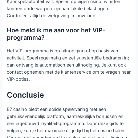
Kansspelautoriteit valt. Spelen op eigen risico; winsten
kunnen onderworpen zijn aan lokale belastingen.
Controleer altijd de wetgeving in jouw land.
Hoe meld ik me aan voor het VIP-
programma?
Het VIP-programma is op uitnodiging of op basis van
activiteit. Speel regelmatig en zet substantiële bedragen in;
dan ontvang je automatisch een uitnodiging. Je kunt ook
contact opnemen met de klantenservice om te vragen naar
VIP-opties.
Conclusie
B7 casino biedt een solide spelervaring met een
gebruiksvriendelijk platform, aantrekkelijke bonussen en
een ingebouwd loyaliteitsprogramma. Door deze gids te
volgen, kun je het maximale uit je tijd bij het casino halen.
Vergeet niet verantwoord te spelen en stel vooraf limieten