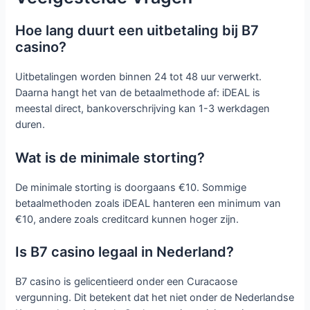
Hoe lang duurt een uitbetaling bij B7
casino?
Uitbetalingen worden binnen 24 tot 48 uur verwerkt.
Daarna hangt het van de betaalmethode af: iDEAL is
meestal direct, bankoverschrijving kan 1-3 werkdagen
duren.
Wat is de minimale storting?
De minimale storting is doorgaans €10. Sommige
betaalmethoden zoals iDEAL hanteren een minimum van
€10, andere zoals creditcard kunnen hoger zijn.
Is B7 casino legaal in Nederland?
B7 casino is gelicentieerd onder een Curacaose
vergunning. Dit betekent dat het niet onder de Nederlandse