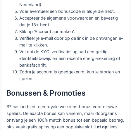
Nederland).
Voer eventueel een bonuscode in als je die hebt.
Accepteer de algemene voorwaarden en bevestig
dat je 18+ bent.
Klik op ‘Account aanmaken’.
Verifieer je e-mail door op de link in de ontvangen e-
mail te klikken.
Voltooi de KYC-verificatie: upload een geldig
identiteitsbewijs en een recente energierekening of
bankafschrift.
Zodra je account is goedgekeurd, kun je storten en
spelen.
Bonussen & Promoties
B7 casino biedt een royale welkomstbonus voor nieuwe
spelers. De exacte bonus kan variëren, maar doorgaans
ontvang je een 100% match bonus tot een bepaald bedrag,
plus vaak gratis spins op een populaire slot.
Let op:
lees